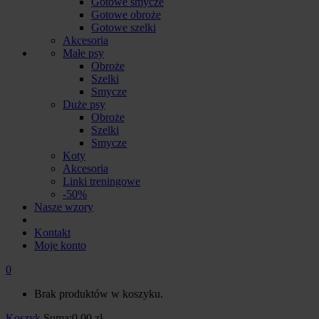
Gotowe smycze
Gotowe obroże
Gotowe szelki
Akcesoria
Małe psy
Obroże
Szelki
Smycze
Duże psy
Obroże
Szelki
Smycze
Koty
Akcesoria
Linki treningowe
-50%
Nasze wzory
Kontakt
Moje konto
0
Brak produktów w koszyku.
Koszyk
Suma:
0.00
zł