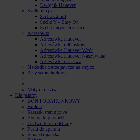
Dwójnik Hauever
Szelki dla psa
Szelki Guard
Szelki Y – Easy On
Szelki antyucieczkowe
Adresówki
Adresówka Hauever
Adresówka odblaskowa
Adresówka Hauever Wzór
Adresówka Hauever Naszywana
Adresówka pionowa
Nakładka ostrzegawcza na smycz
Pasy samochodowe
Maty dla psów
Dla psiarzy
BON PODARUNKOWY
Breloki
Saszetki treningowe
Etui na kupoworki
BIOworki na odchody
Paski do aparatu
Smaczkopaczka