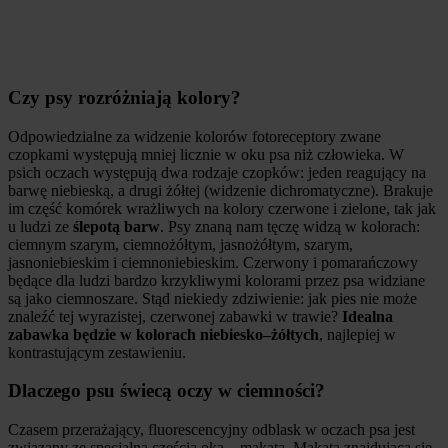
Czy psy rozróżniają kolory?
Odpowiedzialne za widzenie kolorów fotoreceptory zwane
czopkami występują mniej licznie w oku psa niż człowieka. W
psich oczach występują dwa rodzaje czopków: jeden reagujący na
barwę niebieską, a drugi żółtej (widzenie dichromatyczne). Brakuje
im część komórek wrażliwych na kolory czerwone i zielone, tak jak
u ludzi ze
ślepotą barw
. Psy znaną nam tęczę widzą w kolorach:
ciemnym szarym, ciemnożółtym, jasnożółtym, szarym,
jasnoniebieskim i ciemnoniebieskim. Czerwony i pomarańczowy
będące dla ludzi bardzo krzykliwymi kolorami przez psa widziane
są jako ciemnoszare. Stąd niekiedy zdziwienie: jak pies nie może
znaleźć tej wyrazistej, czerwonej zabawki w trawie?
Idealna
zabawka będzie w kolorach niebiesko–żółtych
, najlepiej w
kontrastującym zestawieniu.
Dlaczego psu świecą oczy w ciemności?
Czasem przerażający, fluorescencyjny odblask w oczach psa jest
związany ze specjalną częścią oka – makatą. Makata znajdująca się