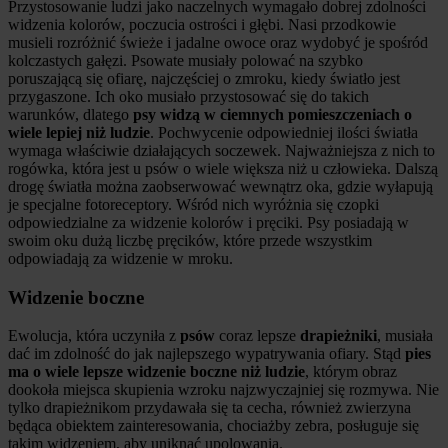
Przystosowanie ludzi jako naczelnych wymagało dobrej zdolności
widzenia kolorów, poczucia ostrości i głębi. Nasi przodkowie
musieli rozróżnić świeże i jadalne owoce oraz wydobyć je spośród
kolczastych gałęzi. Psowate musiały polować na szybko
poruszającą się ofiarę, najczęściej o zmroku, kiedy światło jest
przygaszone. Ich oko musiało przystosować się do takich
warunków, dlatego
psy widzą w ciemnych pomieszczeniach o
wiele lepiej niż ludzie
. Pochwycenie odpowiedniej ilości światła
wymaga właściwie działających soczewek. Najważniejsza z nich to
rogówka, która jest u psów o wiele większa niż u człowieka. Dalszą
drogę światła można zaobserwować wewnątrz oka, gdzie wyłapują
je specjalne fotoreceptory. Wśród nich wyróżnia się czopki
odpowiedzialne za widzenie kolorów i pręciki. Psy posiadają w
swoim oku dużą liczbę pręcików, które przede wszystkim
odpowiadają za widzenie w mroku.
Widzenie boczne
Ewolucja, która uczyniła z
psów
coraz lepsze
drapieżniki
, musiała
dać im zdolność do jak najlepszego wypatrywania ofiary. Stąd
pies
ma o wiele lepsze widzenie boczne niż ludzie
, którym obraz
dookoła miejsca skupienia wzroku najzwyczajniej się rozmywa. Nie
tylko drapieżnikom przydawała się ta cecha, również zwierzyna
będąca obiektem zainteresowania, chociażby zebra, posługuje się
takim widzeniem, aby uniknąć upolowania.