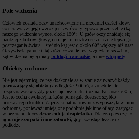
Pole widzenia
Człowiek posiada oczy umiejscowione na przedniej części głowy,
co sprawia, że jego wzrok jest zwrócony typowo przed siebie (kąt
naszego widzenia wynosi około 180°). U psów oczy znajdują się
bardziej z boków głowy, co daje im możliwość znacznie lepszego
postrzegania świata – średnio kąt jest o około 60° większy niż nasz.
Oczywiście panuje tutaj zróżnicowanie pod względem ras – inny
kąt widzenia będą miały
buldogi francuskie
, a inne
whippety
.
Obiekty ruchome
Nie jest tajemnicą, że psy doskonale są w stanie zauważyć każdy
poruszający się obiekt
(z odległości 900m), a zupełnie nie
rozpoznawać go, gdy pozostaje bez ruchu (już na dystansie 500m).
Jest to cecha ewolucyjna, która pomagała dostrzec szybko
uciekającego królika. Zajęczaki natura również wyposażyła w broń
ochronną, ponieważ umieją one podobnie jak inne ofiary, zastygać
w bezruchu, który
dezorientuje drapieżnika
. Dlatego pies często
ignoruje szarpaki i inne zabawki
, gdy pozostają leżące na
podłodze.