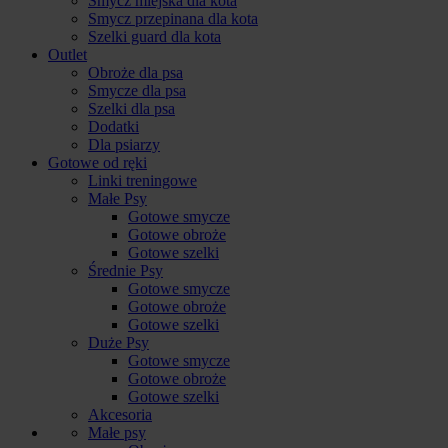
Smycz miejska dla kota
Smycz przepinana dla kota
Szelki guard dla kota
Outlet
Obroże dla psa
Smycze dla psa
Szelki dla psa
Dodatki
Dla psiarzy
Gotowe od ręki
Linki treningowe
Małe Psy
Gotowe smycze
Gotowe obroże
Gotowe szelki
Średnie Psy
Gotowe smycze
Gotowe obroże
Gotowe szelki
Duże Psy
Gotowe smycze
Gotowe obroże
Gotowe szelki
Akcesoria
Małe psy