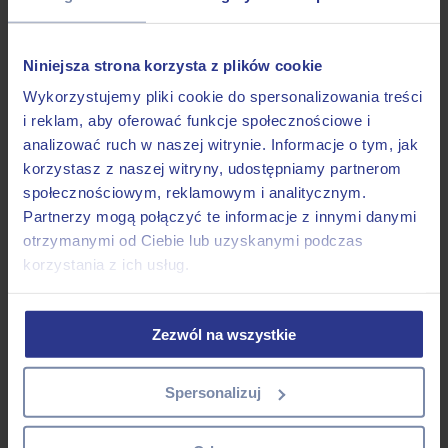
Niniejsza strona korzysta z plików cookie
Jak psy widzą kolory i obiekty
Wykorzystujemy pliki cookie do spersonalizowania treści
i reklam, aby oferować funkcje społecznościowe i
z bliska i daleka?
analizować ruch w naszej witrynie. Informacje o tym, jak
korzystasz z naszej witryny, udostępniamy partnerom
społecznościowym, reklamowym i analitycznym.
28 maj
Jak psy widzą kolory i obiekty z
Partnerzy mogą połączyć te informacje z innymi danymi
bliska i daleka?
otrzymanymi od Ciebie lub uzyskanymi podczas
korzystania z ich usług.
Posted at 10:26h
in
Aktualności
,
ŻYCIE Z PSEM
by
HAUEVER
Oko psie i ludzkie mają bardzo podobną budowę, ale dzielą je
Zezwól na wszystkie
dosyć duże różnice w sposobie widzenia świata. Przede
wszystkim u psów obszar mózgu zaangażowany w odbieranie
bodźców związanych z widzeniem jest o wiele mniejszy niż u
Spersonalizuj
człowieka. Nie oznacza to jednak, że mają bardzo słabe
widzenie, w pewnych aspektach są nawet lepsze niż ludzie.
Nawet na tle innych zwierząt wcale nie wypadają najgorzej.