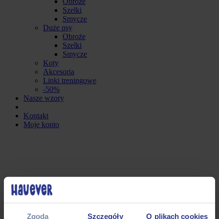
Obroże
Szelki
Smycze
Duże psy
Obroże
Szelki
Smycze
Koty
Akcesoria
Linki treningowe
-50%
Nasze wzory
Kontakt
Moje konto
Zgoda
Szczegóły
O plikach cookies