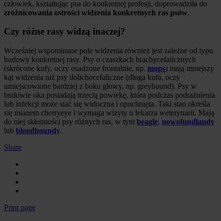
człowiek, kształtując psa do konkretnej profesji, doprowadziła do
zróżnicowania ostrości widzenia konkretnych ras psów
.
Czy różne rasy widzą inaczej?
Wcześniej wspominane pole widzenia również jest zależne od typu
budowy konkretnej rasy. Psy o czaszkach brachycefalicznych
(skrócone kufy, oczy osadzone frontalnie, np.
mops
) mają mniejszy
kąt widzenia niż psy dolichocefaliczne (długa kufa, oczy
umiejscowione bardziej z boku głowy, np. greyhound). Psy w
budowie oka posiadają trzecią powiekę, która podczas podrażnienia
lub infekcji może stać się widoczna i opuchnięta. Taki stan określa
się mianem cherryeye i wymaga wizyty u lekarza weterynarii. Mają
do niej skłonności psy różnych ras, w tym
beagle
,
nowofundlandy
lub
bloodhoundy
.
Share
Print page