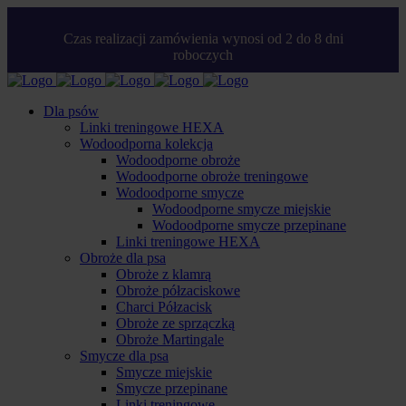
Czas realizacji zamówienia wynosi od 2 do 8 dni
roboczych
Dla psów
Linki treningowe HEXA
Wodoodporna kolekcja
Wodoodporne obroże
Wodoodporne obroże treningowe
Wodoodporne smycze
Wodoodporne smycze miejskie
Wodoodporne smycze przepinane
Linki treningowe HEXA
Obroże dla psa
Obroże z klamrą
Obroże półzaciskowe
Charci Półzacisk
Obroże ze sprzączką
Obroże Martingale
Smycze dla psa
Smycze miejskie
Smycze przepinane
Linki treningowe