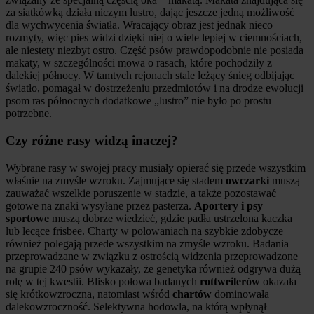
za siatkówką działa niczym lustro, dając jeszcze jedną możliwość
dla wychwycenia światła. Wracający obraz jest jednak nieco
rozmyty, więc pies widzi dzięki niej o wiele lepiej w ciemnościach,
ale niestety niezbyt ostro. Część psów prawdopodobnie nie posiada
makaty, w szczególności mowa o rasach, które pochodziły z
dalekiej północy. W tamtych rejonach stale leżący śnieg odbijając
światło, pomagał w dostrzeżeniu przedmiotów i na drodze ewolucji
psom ras północnych dodatkowe „lustro” nie było po prostu
potrzebne.
Czy różne rasy widzą inaczej?
Wybrane rasy w swojej pracy musiały opierać się przede wszystkim
właśnie na zmyśle wzroku. Zajmujące się stadem
owczarki
muszą
zauważać wszelkie poruszenie w stadzie, a także pozostawać
gotowe na znaki wysyłane przez pasterza.
Aportery i psy
sportowe
muszą dobrze wiedzieć, gdzie padła ustrzelona kaczka
lub lecące frisbee. Charty w polowaniach na szybkie zdobycze
również polegają przede wszystkim na zmyśle wzroku. Badania
przeprowadzane w związku z ostrością widzenia przeprowadzone
na grupie 240 psów wykazały, że genetyka również odgrywa dużą
rolę w tej kwestii. Blisko połowa badanych
rottweilerów
okazała
się krótkowzroczna, natomiast wśród
chartów
dominowała
dalekowzroczność. Selektywna hodowla, na którą wpłynął