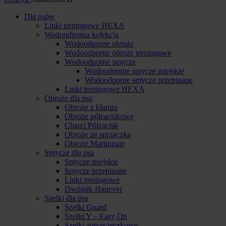
Dla psów
Linki treningowe HEXA
Wodoodporna kolekcja
Wodoodporne obroże
Wodoodporne obroże treningowe
Wodoodporne smycze
Wodoodporne smycze miejskie
Wodoodporne smycze przepinane
Linki treningowe HEXA
Obroże dla psa
Obroże z klamrą
Obroże półzaciskowe
Charci Półzacisk
Obroże ze sprzączką
Obroże Martingale
Smycze dla psa
Smycze miejskie
Smycze przepinane
Linki treningowe
Dwójnik Hauever
Szelki dla psa
Szelki Guard
Szelki Y – Easy On
Szelki antyucieczkowe