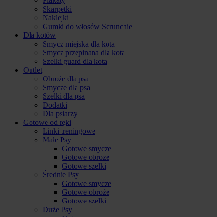
Plakaty
Skarpetki
Naklejki
Gumki do włosów Scrunchie
Dla kotów
Smycz miejska dla kota
Smycz przepinana dla kota
Szelki guard dla kota
Outlet
Obroże dla psa
Smycze dla psa
Szelki dla psa
Dodatki
Dla psiarzy
Gotowe od ręki
Linki treningowe
Małe Psy
Gotowe smycze
Gotowe obroże
Gotowe szelki
Średnie Psy
Gotowe smycze
Gotowe obroże
Gotowe szelki
Duże Psy