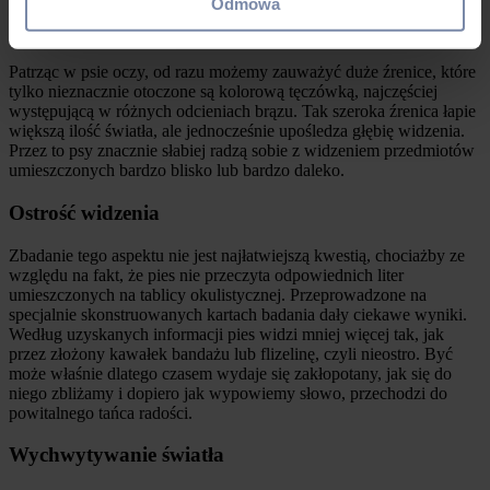
Odmowa
Głębia widzenia psa
Patrząc w psie oczy, od razu możemy zauważyć duże źrenice, które
tylko nieznacznie otoczone są kolorową tęczówką, najczęściej
występującą w różnych odcieniach brązu. Tak szeroka źrenica łapie
większą ilość światła, ale jednocześnie upośledza głębię widzenia.
Przez to psy znacznie słabiej radzą sobie z widzeniem przedmiotów
umieszczonych bardzo blisko lub bardzo daleko.
Ostrość widzenia
Zbadanie tego aspektu nie jest najłatwiejszą kwestią, chociażby ze
względu na fakt, że pies nie przeczyta odpowiednich liter
umieszczonych na tablicy okulistycznej. Przeprowadzone na
specjalnie skonstruowanych kartach badania dały ciekawe wyniki.
Według uzyskanych informacji pies widzi mniej więcej tak, jak
przez złożony kawałek bandażu lub flizelinę, czyli nieostro. Być
może właśnie dlatego czasem wydaje się zakłopotany, jak się do
niego zbliżamy i dopiero jak wypowiemy słowo, przechodzi do
powitalnego tańca radości.
Wychwytywanie światła