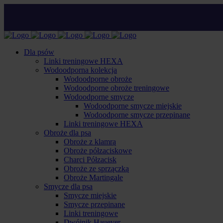
Dla psów
Linki treningowe HEXA
Wodoodporna kolekcja
Wodoodporne obroże
Wodoodporne obroże treningowe
Wodoodporne smycze
Wodoodporne smycze miejskie
Wodoodporne smycze przepinane
Linki treningowe HEXA
Obroże dla psa
Obroże z klamrą
Obroże półzaciskowe
Charci Półzacisk
Obroże ze sprzączką
Obroże Martingale
Smycze dla psa
Smycze miejskie
Smycze przepinane
Linki treningowe
Dwójnik Hauever