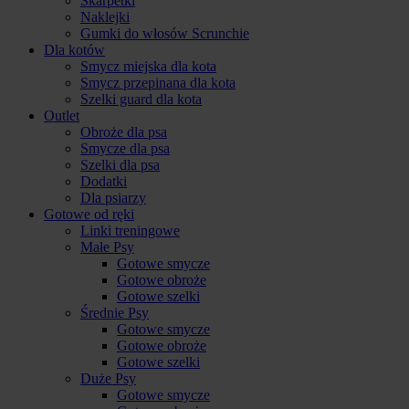
Skarpetki
Naklejki
Gumki do włosów Scrunchie
Dla kotów
Smycz miejska dla kota
Smycz przepinana dla kota
Szelki guard dla kota
Outlet
Obroże dla psa
Smycze dla psa
Szelki dla psa
Dodatki
Dla psiarzy
Gotowe od ręki
Linki treningowe
Małe Psy
Gotowe smycze
Gotowe obroże
Gotowe szelki
Średnie Psy
Gotowe smycze
Gotowe obroże
Gotowe szelki
Duże Psy
Gotowe smycze