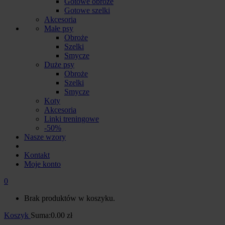
Gotowe obroże
Gotowe szelki
Akcesoria
Małe psy
Obroże
Szelki
Smycze
Duże psy
Obroże
Szelki
Smycze
Koty
Akcesoria
Linki treningowe
-50%
Nasze wzory
Kontakt
Moje konto
0
Brak produktów w koszyku.
Koszyk
Suma:
0.00
zł