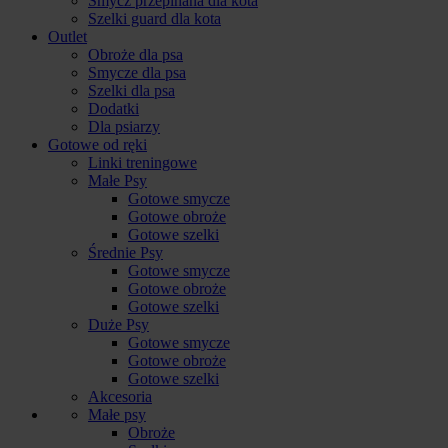
Smycz przepinana dla kota
Szelki guard dla kota
Outlet
Obroże dla psa
Smycze dla psa
Szelki dla psa
Dodatki
Dla psiarzy
Gotowe od ręki
Linki treningowe
Małe Psy
Gotowe smycze
Gotowe obroże
Gotowe szelki
Średnie Psy
Gotowe smycze
Gotowe obroże
Gotowe szelki
Duże Psy
Gotowe smycze
Gotowe obroże
Gotowe szelki
Akcesoria
Małe psy
Obroże