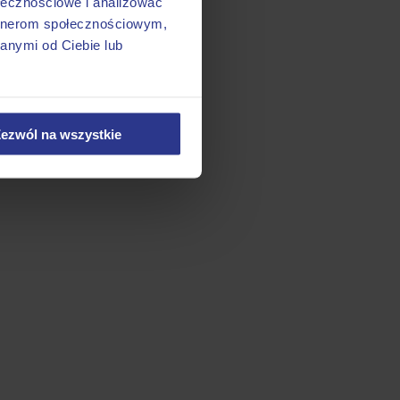
ołecznościowe i analizować
artnerom społecznościowym,
anymi od Ciebie lub
ezwól na wszystkie