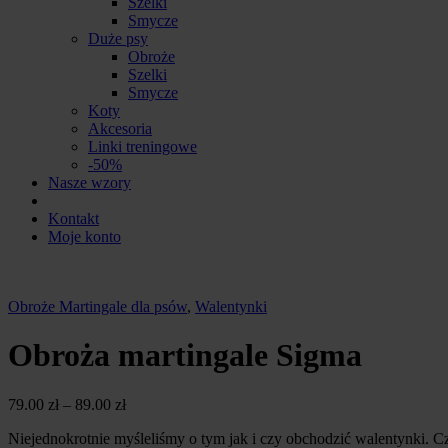
Szelki
Smycze
Duże psy
Obroże
Szelki
Smycze
Koty
Akcesoria
Linki treningowe
-50%
Nasze wzory
Kontakt
Moje konto
Obroże Martingale dla psów
,
Walentynki
Obroża martingale Sigma
79.00
zł
–
89.00
zł
Niejednokrotnie myśleliśmy o tym jak i czy obchodzić walentynki.