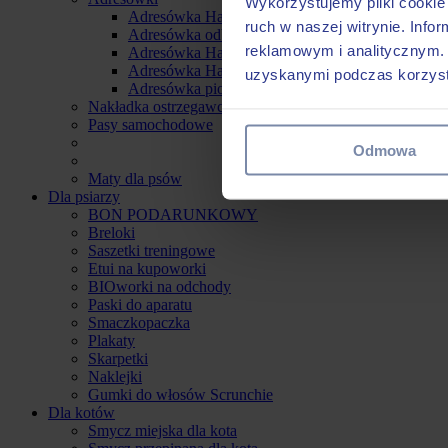
Wykorzystujemy pliki cookie 
Adresówka Hauever
ruch w naszej witrynie. Inf
Adresówka odblaskowa
reklamowym i analitycznym. 
Adresówka Hauever Wzór
Adresówka Hauever Naszywana
uzyskanymi podczas korzysta
Adresówka pionowa
Nakładka ostrzegawcza na smycz
Pasy samochodowe
Odmowa
Maty dla psów
Dla psiarzy
BON PODARUNKOWY
Breloki
Saszetki treningowe
Etui na kupoworki
BIOworki na odchody
Paski do aparatu
Smaczkopaczka
Plakaty
Skarpetki
Naklejki
Gumki do włosów Scrunchie
Dla kotów
Smycz miejska dla kota