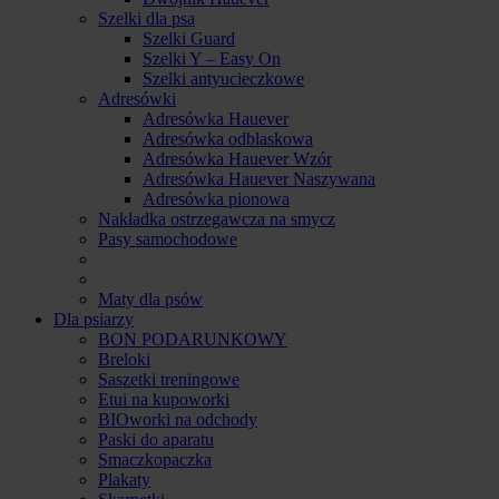
Szelki dla psa
Szelki Guard
Szelki Y – Easy On
Szelki antyucieczkowe
Adresówki
Adresówka Hauever
Adresówka odblaskowa
Adresówka Hauever Wzór
Adresówka Hauever Naszywana
Adresówka pionowa
Nakładka ostrzegawcza na smycz
Pasy samochodowe
Maty dla psów
Dla psiarzy
BON PODARUNKOWY
Breloki
Saszetki treningowe
Etui na kupoworki
BIOworki na odchody
Paski do aparatu
Smaczkopaczka
Plakaty