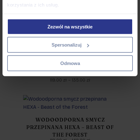
korzystania z ich usług.
PRZEPINANA HEXA –
FORBIDDEN FRUIT
119.00
zł
–
149.00
zł
Zezwól na wszystkie
Spersonalizuj
WODOODPORNA SMYCZ
Odmowa
PRZEPINANA HEXA – ANNOYING
PINK
119.00
zł
–
135.00
zł
WODOODPORNA SMYCZ
PRZEPINANA HEXA – BEAST OF
THE FOREST