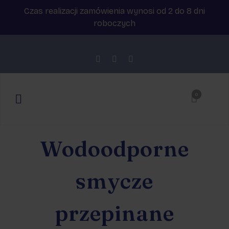
Czas realizacji zamówienia wynosi od 2 do 8 dni
roboczych
0
Wodoodporne
smycze
przepinane