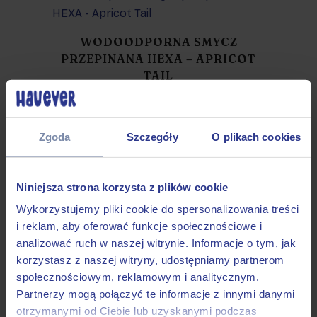
WODOODPORNA SMYCZ
PRZEPINANA HEXA – APRICOT
TAIL
119.00
zł
–
149.00
zł
Zgoda
Szczegóły
O plikach cookies
WODOODPORNA SMYCZ
Niniejsza strona korzysta z plików cookie
PRZEPINANA HEXA – DOG
Wykorzystujemy pliki cookie do spersonalizowania treści
TONGUE
119.00
zł
–
149.00
zł
i reklam, aby oferować funkcje społecznościowe i
analizować ruch w naszej witrynie. Informacje o tym, jak
korzystasz z naszej witryny, udostępniamy partnerom
społecznościowym, reklamowym i analitycznym.
Partnerzy mogą połączyć te informacje z innymi danymi
otrzymanymi od Ciebie lub uzyskanymi podczas
WODOODPORNA SMYCZ