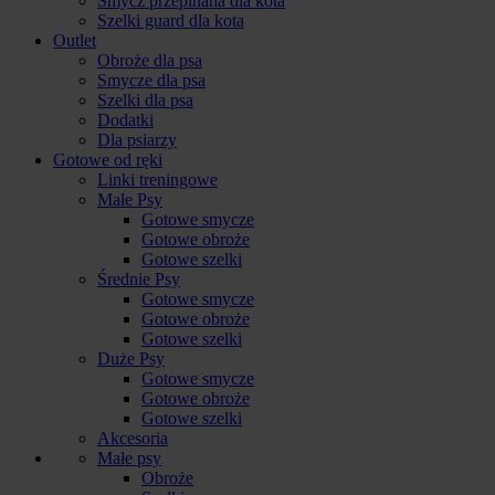
Smycz przepinana dla kota
Szelki guard dla kota
Outlet
Obroże dla psa
Smycze dla psa
Szelki dla psa
Dodatki
Dla psiarzy
Gotowe od ręki
Linki treningowe
Małe Psy
Gotowe smycze
Gotowe obroże
Gotowe szelki
Średnie Psy
Gotowe smycze
Gotowe obroże
Gotowe szelki
Duże Psy
Gotowe smycze
Gotowe obroże
Gotowe szelki
Akcesoria
Małe psy
Obroże