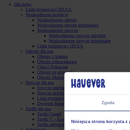
Dla psów
Linki treningowe HEXA
Wodoodporna kolekcja
Wodoodporne obroże
Wodoodporne obroże treningowe
Wodoodporne smycze
Wodoodporne smycze miejskie
Wodoodporne smycze przepinane
Linki treningowe HEXA
Obroże dla psa
Obroże z klamrą
Obroże półzaciskowe
Charci Półzacisk
Obroże ze sprzączką
Obroże Martingale
Smycze dla psa
Smycze miejskie
Smycze przepinane
Linki treningowe
Zgoda
Dwójnik Hauever
Szelki dla psa
Szelki Guard
Szelki Y – Easy On
Niniejsza strona korzysta z
Szelki antyucieczkowe
Adresówki