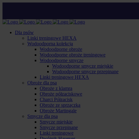
Dla psów
Linki treningowe HEXA
Wodoodporna kolekcja
Wodoodporne obroże
Wodoodporne obroże treningowe
Wodoodporne smycze
Wodoodporne smycze miejskie
Wodoodporne smycze przepinane
Linki treningowe HEXA
Obroże dla psa
Obroże z klamrą
Obroże półzaciskowe
Charci Półzacisk
Obroże ze sprzączką
Obroże Martingale
Smycze dla psa
Smycze miejskie
Smycze przepinane
Linki treningowe
Dwójnik Hauever