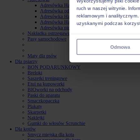
Wykorzystujemy pliki cookie 
Adresówka Hauever
ruch w naszej witrynie. Inf
Adresówka odblaskowa
reklamowym i analitycznym. 
Adresówka Hauever Wzór
Adresówka Hauever Naszywana
uzyskanymi podczas korzysta
Adresówka pionowa
Nakładka ostrzegawcza na smycz
Pasy samochodowe
Odmowa
Maty dla psów
Dla psiarzy
BON PODARUNKOWY
Breloki
Saszetki treningowe
Etui na kupoworki
BIOworki na odchody
Paski do aparatu
Smaczkopaczka
Plakaty
Skarpetki
Naklejki
Gumki do włosów Scrunchie
Dla kotów
Smycz miejska dla kota