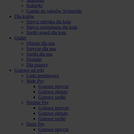
Skarpetki
Naklejki
Gumki do włosów Scrunchie
Dla kotów
Smycz miejska dla kota
Smycz przepinana dla kota
Szelki guard dla kota
Outlet
Obroże dla psa
Smycze dla psa
Szelki dla psa
Dodatki
Dla psiarzy
Gotowe od ręki
Linki treningowe
Małe Psy
Gotowe smycze
Gotowe obroże
Gotowe szelki
Średnie Psy
Gotowe smycze
Gotowe obroże
Gotowe szelki
Duże Psy
Gotowe smycze