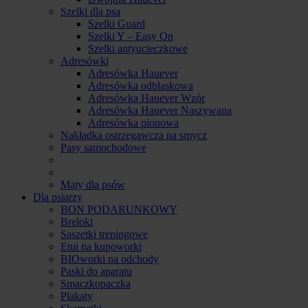
Szelki dla psa
Szelki Guard
Szelki Y – Easy On
Szelki antyucieczkowe
Adresówki
Adresówka Hauever
Adresówka odblaskowa
Adresówka Hauever Wzór
Adresówka Hauever Naszywana
Adresówka pionowa
Nakładka ostrzegawcza na smycz
Pasy samochodowe
Maty dla psów
Dla psiarzy
BON PODARUNKOWY
Breloki
Saszetki treningowe
Etui na kupoworki
BIOworki na odchody
Paski do aparatu
Smaczkopaczka
Plakaty