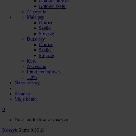
Gotowe obroże
Gotowe szelki
Akcesoria
Małe psy
Obroże
Szelki
Smycze
Duże psy
Obroże
Szelki
Smycze
Koty
Akcesoria
Linki treningowe
-50%
Nasze wzory
Kontakt
Moje konto
0
Brak produktów w koszyku.
Koszyk
Suma:
0.00
zł