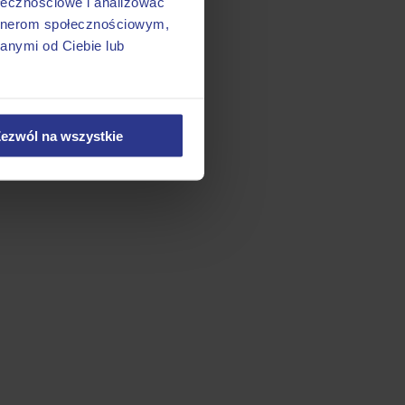
ołecznościowe i analizować
artnerom społecznościowym,
anymi od Ciebie lub
ezwól na wszystkie