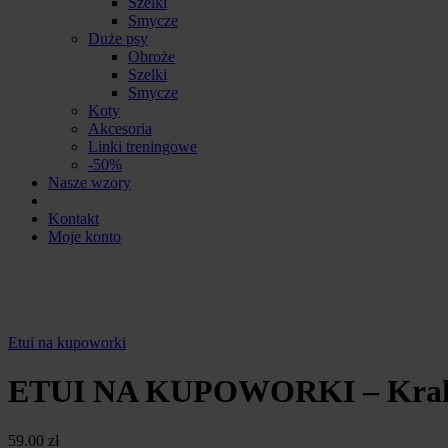
Szelki
Smycze
Duże psy
Obroże
Szelki
Smycze
Koty
Akcesoria
Linki treningowe
-50%
Nasze wzory
Kontakt
Moje konto
Etui na kupoworki
ETUI NA KUPOWORKI – Kra
59.00
zł