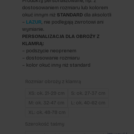
Produkty personalizowane, np. z
dostosowaniem rozmiaru lub kolorem
okuć innym niż
STANDARD
dla aksolotli
–
LAZUR
, nie podlegają zwrotowi ani
wymianie.
PERSONALIZACJA DLA OBROŻY Z
KLAMRĄ:
– podszycie neoprenem
– dostosowanie rozmiaru
– kolor okuć inny niż standard
Rozmiar obroży z klamrą
XS: ok. 21-29 cm
S: ok. 27-37 cm
M: ok. 32-47 cm
L: ok. 40-62 cm
XL: ok. 48-78 cm
Szerokość taśmy