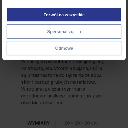
TAŚMA
Lekka i supermocna. Zadrukowana w
Zezwól na wszystkie
procesie (uwaga, trudne słowo)
sublimacji, co wszystkim kolorom daje
Spersonalizuj
cudowną moc trwania i trwania aż do
wyginięcia rodzaju ludzkiego.
Odmowa
NITY
W naszych produktach stosujemy nity
kaletnicze, obustronnie zbijane, które
są przeznaczone do łączenia ze sobą
skór i bardzo grubych materiałów.
Wytrzymują ciężar i szarpanie
dorodnego ludzkiego samca zaraz po
obiedzie z deserem.
WYMIARY
20 × 20 × 20 cm