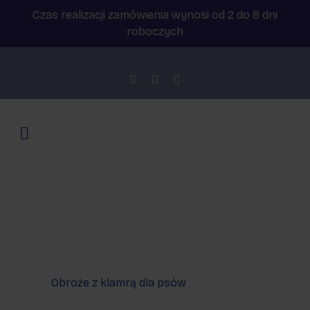
Czas realizacji zamówienia wynosi od 2 do 8 dni
roboczych
Obroże z klamrą dla psów