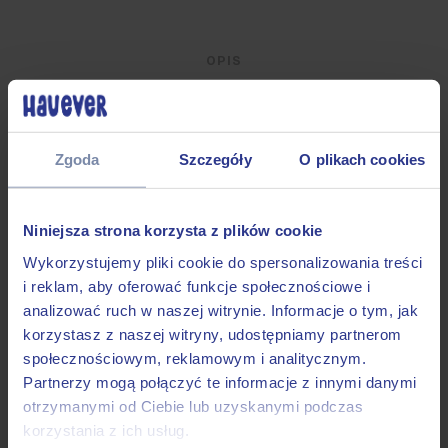
Aksolotl
quantity
OPIS
DODATKOWE INFORMACJE
Zgoda
Szczegóły
O plikach cookies
OKUCIA
Ponieważ zależy nam na lekkości
Niniejsza strona korzysta z plików cookie
psiego żywota, w naszych produktach
stosujemy produkowane na
Wykorzystujemy pliki cookie do spersonalizowania treści
zamówienie lekkie okucia. Są
i reklam, aby oferować funkcje społecznościowe i
wystarczająco duże, by móc trafić w
analizować ruch w naszej witrynie. Informacje o tym, jak
nie po omacku karabinkiem, gdy
korzystasz z naszej witryny, udostępniamy partnerom
wychodzimy zaspani z psem na nocne
społecznościowym, reklamowym i analitycznym.
siku. Ich wytrzymałość wzmacnia
Partnerzy mogą połączyć te informacje z innymi danymi
zgrzew, a estetykę podnosi czarny
otrzymanymi od Ciebie lub uzyskanymi podczas
lakier, którym są powlekane.
korzystania z ich usług.