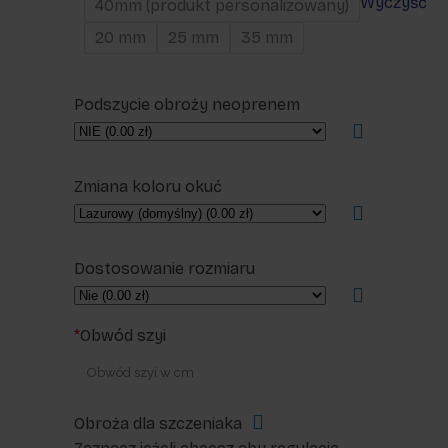
Wyczyść
40mm (produkt personalizowany)
20 mm
25 mm
35 mm
Podszycie obroży neoprenem
Zmiana koloru okuć
Dostosowanie rozmiaru
*
Obwód szyi
Obroża dla szczeniaka