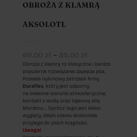
OBROŻA Z KLAMRĄ
AKSOLOTL
69.00
zł
–
85.00
zł
Obroża z klamrą to klasyczne i bardzo
popularne rozwiązanie zapięcia psa.
Posiada nylonowy zatrzask firmy
Duraflex
, który jest odporny
na zmienne warunki atmosferyczne,
kontakt z wodą oraz tajemną siłę
Mordoru… Oprócz tego jest lekko
wygięty, dzięki czemu doskonale
przylega do psich krągłości.
Uwaga!