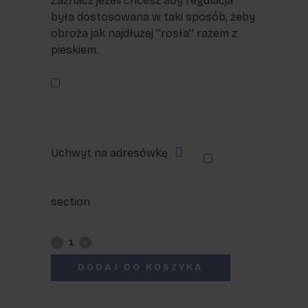
Zaznacz jeżeli chcesz aby regulacja
była dostosowana w taki sposób, żeby
obroża jak najdłużej ''rosła'' razem z
pieskiem.
Uchwyt na adresówkę
section
Obroża
z
DODAJ DO KOSZYKA
klamrą