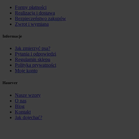
Formy płatności
Realizacja i dostawa
Bezpieczeństwo zakupów
Zwrot i wymiana
Informacje
Jak zmierzyć psa?
Pytania i odpowiedzi
Regulamin sklepu
Polityka prywatności
Moje konto
Hauever
Nasze wzory
O nas
Blog
Kontakt
Jak dojechać?