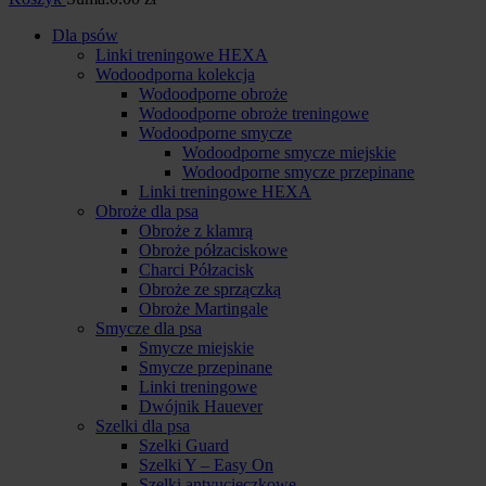
Dla psów
Linki treningowe HEXA
Wodoodporna kolekcja
Wodoodporne obroże
Wodoodporne obroże treningowe
Wodoodporne smycze
Wodoodporne smycze miejskie
Wodoodporne smycze przepinane
Linki treningowe HEXA
Obroże dla psa
Obroże z klamrą
Obroże półzaciskowe
Charci Półzacisk
Obroże ze sprzączką
Obroże Martingale
Smycze dla psa
Smycze miejskie
Smycze przepinane
Linki treningowe
Dwójnik Hauever
Szelki dla psa
Szelki Guard
Szelki Y – Easy On
Szelki antyucieczkowe