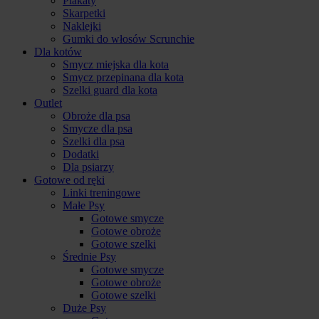
Plakaty
Skarpetki
Naklejki
Gumki do włosów Scrunchie
Dla kotów
Smycz miejska dla kota
Smycz przepinana dla kota
Szelki guard dla kota
Outlet
Obroże dla psa
Smycze dla psa
Szelki dla psa
Dodatki
Dla psiarzy
Gotowe od ręki
Linki treningowe
Małe Psy
Gotowe smycze
Gotowe obroże
Gotowe szelki
Średnie Psy
Gotowe smycze
Gotowe obroże
Gotowe szelki
Duże Psy