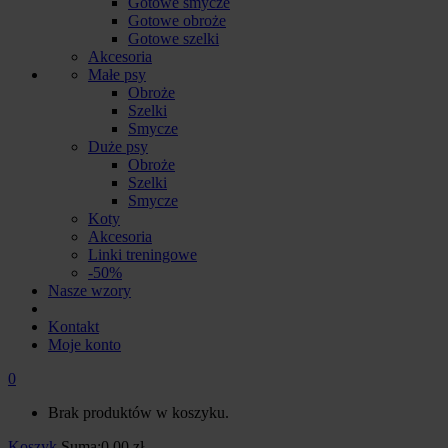
Gotowe smycze
Gotowe obroże
Gotowe szelki
Akcesoria
Małe psy
Obroże
Szelki
Smycze
Duże psy
Obroże
Szelki
Smycze
Koty
Akcesoria
Linki treningowe
-50%
Nasze wzory
Kontakt
Moje konto
0
Brak produktów w koszyku.
Koszyk
Suma:
0.00
zł