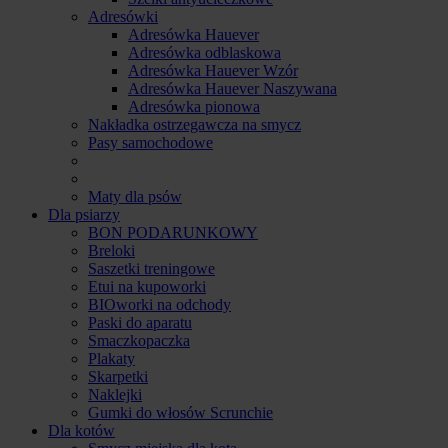
Adresówki
Adresówka Hauever
Adresówka odblaskowa
Adresówka Hauever Wzór
Adresówka Hauever Naszywana
Adresówka pionowa
Nakładka ostrzegawcza na smycz
Pasy samochodowe
Maty dla psów
Dla psiarzy
BON PODARUNKOWY
Breloki
Saszetki treningowe
Etui na kupoworki
BIOworki na odchody
Paski do aparatu
Smaczkopaczka
Plakaty
Skarpetki
Naklejki
Gumki do włosów Scrunchie
Dla kotów