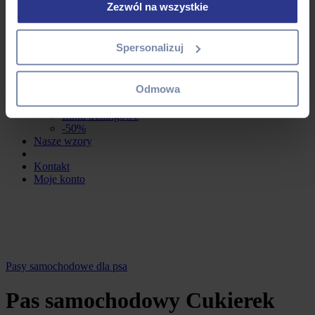
Obroże
Zezwól na wszystkie
Szelki
Smycze
Duże psy
Spersonalizuj
Obroże
Szelki
Smycze
Odmowa
Koty
Akcesoria
Linki treningowe
-50%
Nasze wzory
Kontakt
Moje konto
Pasy samochodowe dla psa
Pas samochodowy Cukierek