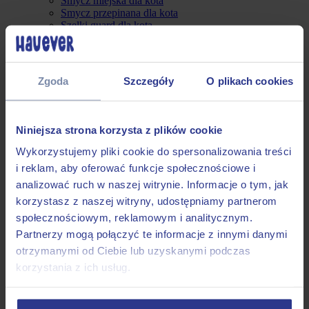
Smycz miejska dla kota
Smycz przepinana dla kota
Szelki guard dla kota
Outlet
Obroże dla psa
Smycze dla psa
Szelki dla psa
Zgoda
Szczegóły
O plikach cookies
Dodatki
Dla psiarzy
Gotowe od ręki
Linki treningowe
Niniejsza strona korzysta z plików cookie
Małe Psy
Gotowe smycze
Wykorzystujemy pliki cookie do spersonalizowania treści
Gotowe obroże
i reklam, aby oferować funkcje społecznościowe i
Gotowe szelki
analizować ruch w naszej witrynie. Informacje o tym, jak
Średnie Psy
Gotowe smycze
korzystasz z naszej witryny, udostępniamy partnerom
Gotowe obroże
społecznościowym, reklamowym i analitycznym.
Gotowe szelki
Partnerzy mogą połączyć te informacje z innymi danymi
Duże Psy
Gotowe smycze
otrzymanymi od Ciebie lub uzyskanymi podczas
Gotowe obroże
korzystania z ich usług.
Gotowe szelki
Akcesoria
Małe psy