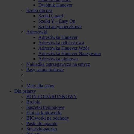
Dwójnik Hauever
Szelki dla psa
Szelki Guard
Szelki Y – Easy On
Szelki antyucieczkowe
Adresówki
Adresówka Hauever
Adresówka odblaskowa
Adresówka Hauever Wzór
Adresówka Hauever Naszywana
Adresówka pionowa
Nakładka ostrzegawcza na smycz
Pasy samochodowe
Maty dla psów
Dla psiarzy
BON PODARUNKOWY
Breloki
Saszetki treningowe
Etui na kupoworki
BIOworki na odchody
Paski do aparatu
Smaczkopaczka