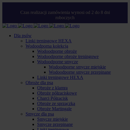
Czas realizacji zamówienia wynosi od 2 do 8 dni
roboczych
Dla psów
Linki treningowe HEXA
Wodoodporna kolekcja
Wodoodporne obroże
Wodoodporne obroże treningowe
Wodoodporne smycze
Wodoodporne smycze miejskie
Wodoodporne smycze przepinane
Linki treningowe HEXA
Obroże dla psa
Obroże z klamrą
Obroże półzaciskowe
Charci Półzacisk
Obroże ze sprzączką
Obroże Martingale
Smycze dla psa
Smycze miejskie
Smycze przepinane
Linki treningowe