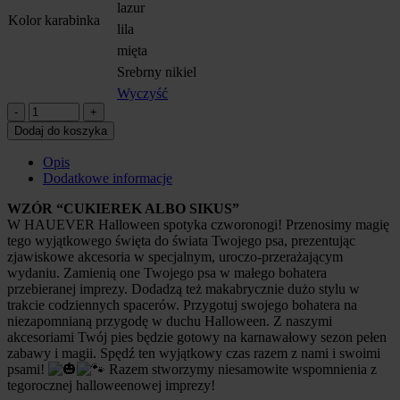
lazur
Kolor karabinka
lila
mięta
Srebrny nikiel
Wyczyść
Pas
samochodowy
Dodaj do koszyka
Cukierek
albo
Opis
Sikus
Dodatkowe informacje
quantity
WZÓR “CUKIEREK ALBO SIKUS”
W HAUEVER Halloween spotyka czworonogi! Przenosimy magię
tego wyjątkowego święta do świata Twojego psa, prezentując
zjawiskowe akcesoria w specjalnym, uroczo-przerażającym
wydaniu. Zamienią one Twojego psa w małego bohatera
przebieranej imprezy. Dodadzą też makabrycznie dużo stylu w
trakcie codziennych spacerów. Przygotuj swojego bohatera na
niezapomnianą przygodę w duchu Halloween. Z naszymi
akcesoriami Twój pies będzie gotowy na karnawałowy sezon pełen
zabawy i magii. Spędź ten wyjątkowy czas razem z nami i swoimi
psami!
Razem stworzymy niesamowite wspomnienia z
tegorocznej halloweenowej imprezy!