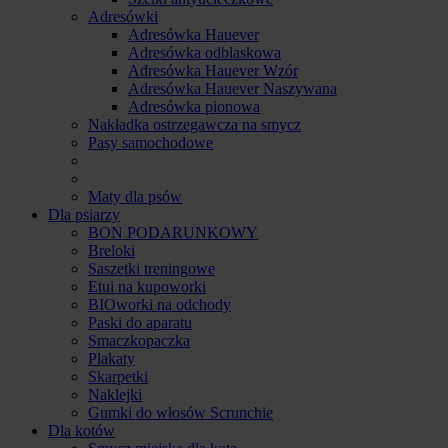
Adresówki
Adresówka Hauever
Adresówka odblaskowa
Adresówka Hauever Wzór
Adresówka Hauever Naszywana
Adresówka pionowa
Nakładka ostrzegawcza na smycz
Pasy samochodowe
Maty dla psów
Dla psiarzy
BON PODARUNKOWY
Breloki
Saszetki treningowe
Etui na kupoworki
BIOworki na odchody
Paski do aparatu
Smaczkopaczka
Plakaty
Skarpetki
Naklejki
Gumki do włosów Scrunchie
Dla kotów