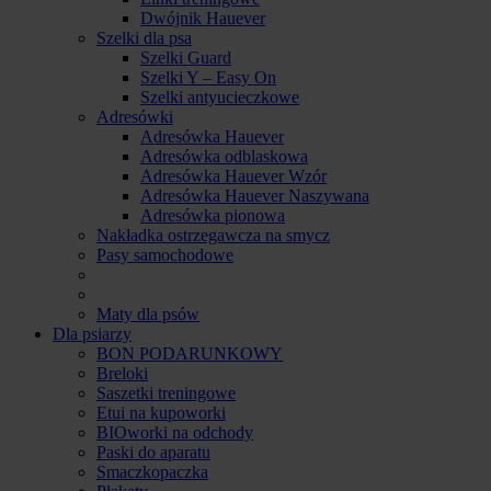
Dwójnik Hauever
Szelki dla psa
Szelki Guard
Szelki Y – Easy On
Szelki antyucieczkowe
Adresówki
Adresówka Hauever
Adresówka odblaskowa
Adresówka Hauever Wzór
Adresówka Hauever Naszywana
Adresówka pionowa
Nakładka ostrzegawcza na smycz
Pasy samochodowe
Maty dla psów
Dla psiarzy
BON PODARUNKOWY
Breloki
Saszetki treningowe
Etui na kupoworki
BIOworki na odchody
Paski do aparatu
Smaczkopaczka