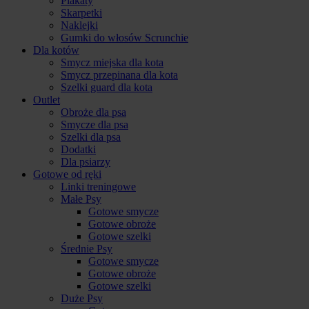
Plakaty
Skarpetki
Naklejki
Gumki do włosów Scrunchie
Dla kotów
Smycz miejska dla kota
Smycz przepinana dla kota
Szelki guard dla kota
Outlet
Obroże dla psa
Smycze dla psa
Szelki dla psa
Dodatki
Dla psiarzy
Gotowe od ręki
Linki treningowe
Małe Psy
Gotowe smycze
Gotowe obroże
Gotowe szelki
Średnie Psy
Gotowe smycze
Gotowe obroże
Gotowe szelki
Duże Psy