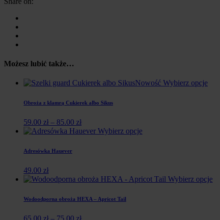
Share on:
Możesz lubić także…
Nowość
Wybierz opcje
Obroża z klamrą Cukierek albo Sikus
59.00
zł
–
85.00
zł
Wybierz opcje
Adresówka Hauever
49.00
zł
Wybierz opcje
Wodoodporna obroża HEXA – Apricot Tail
65.00
zł
–
75.00
zł