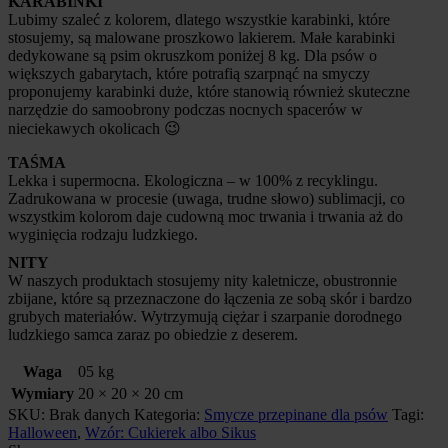
KARABINKI
Lubimy szaleć z kolorem, dlatego wszystkie karabinki, które
stosujemy, są malowane proszkowo lakierem. Małe karabinki
dedykowane są psim okruszkom poniżej 8 kg. Dla psów o
większych gabarytach, które potrafią szarpnąć na smyczy
proponujemy karabinki duże, które stanowią również skuteczne
narzędzie do samoobrony podczas nocnych spacerów w
nieciekawych okolicach 😉
TAŚMA
Lekka i supermocna. Ekologiczna – w 100% z recyklingu.
Zadrukowana w procesie (uwaga, trudne słowo) sublimacji, co
wszystkim kolorom daje cudowną moc trwania i trwania aż do
wyginięcia rodzaju ludzkiego.
NITY
W naszych produktach stosujemy nity kaletnicze, obustronnie
zbijane, które są przeznaczone do łączenia ze sobą skór i bardzo
grubych materiałów. Wytrzymują ciężar i szarpanie dorodnego
ludzkiego samca zaraz po obiedzie z deserem.
Waga
05 kg
Wymiary
20 × 20 × 20 cm
SKU:
Brak danych
Kategoria:
Smycze przepinane dla psów
Tagi:
Halloween
,
Wzór: Cukierek albo Sikus