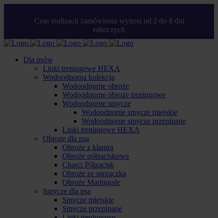
Czas realizacji zamówienia wynosi od 2 do 8 dni
roboczych
Dla psów
Linki treningowe HEXA
Wodoodporna kolekcja
Wodoodporne obroże
Wodoodporne obroże treningowe
Wodoodporne smycze
Wodoodporne smycze miejskie
Wodoodporne smycze przepinane
Linki treningowe HEXA
Obroże dla psa
Obroże z klamrą
Obroże półzaciskowe
Charci Półzacisk
Obroże ze sprzączką
Obroże Martingale
Smycze dla psa
Smycze miejskie
Smycze przepinane
Linki treningowe