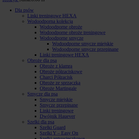
Dla psów
Linki treningowe HEXA
Wodoodporna kolekcja
Wodoodporne obroże
Wodoodporne obroże treningowe
Wodoodporne smycze
Wodoodporne smycze miejskie
Wodoodporne smycze przepinane
Linki treningowe HEXA
Obroże dla psa
Obroże z klamrą
Obroże półzaciskowe
Charci Półzacisk
Obroże ze sprzączką
Obroże Martingale
Smycze dla psa
Smycze miejskie
Smycze przepinane
Linki treningowe
Dwójnik Hauever
Szelki dla psa
Szelki Guard
Szelki Y – Easy On
Szelki antyucieczkowe