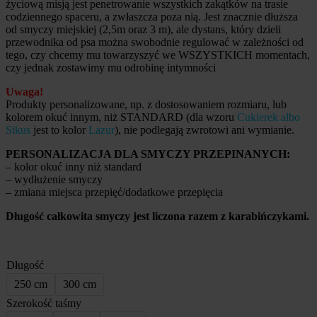
życiową misją jest penetrowanie wszystkich zakątków na trasie
codziennego spaceru, a zwłaszcza poza nią. Jest znacznie dłuższa
od smyczy miejskiej (2,5m oraz 3 m), ale dystans, który dzieli
przewodnika od psa można swobodnie regulować w zależności od
tego, czy chcemy mu towarzyszyć we WSZYSTKICH momentach,
czy jednak zostawimy mu odrobinę intymności
Uwaga!
Produkty personalizowane, np. z dostosowaniem rozmiaru, lub
kolorem okuć innym, niż STANDARD (dla wzoru
Cukierek albo
Sikus
jest to kolor
Lazur
), nie podlegają zwrotowi ani wymianie.
PERSONALIZACJA DLA SMYCZY PRZEPINANYCH:
– kolor okuć inny niż standard
– wydłużenie smyczy
– zmiana miejsca przepięć/dodatkowe przepięcia
Długość całkowita smyczy jest liczona razem z karabińczykami.
Długość
250 cm
300 cm
Szerokość taśmy