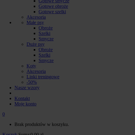
Gotowe smycze
Gotowe obroże
Gotowe szelki
Akcesoria
Małe psy
Obroże
Szelki
Smycze
Duże psy
Obroże
Szelki
Smycze
Koty
Akcesoria
Linki treningowe
-50%
Nasze wzory
Kontakt
Moje konto
0
Brak produktów w koszyku.
Koszyk
Suma:
0.00
zł