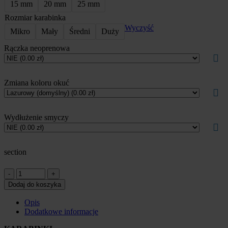
15 mm
20 mm
25 mm
Rozmiar karabinka
Wyczyść
Mikro
Mały
Średni
Duży
Rączka neoprenowa
Zmiana koloru okuć
Wydłużenie smyczy
section
Smycz
przepinana
Dodaj do koszyka
Cukierek
albo
Opis
Sikus
Dodatkowe informacje
quantity