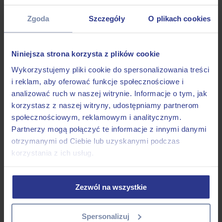
Obroże
Szelki
Zgoda
Szczegóły
O plikach cookies
Smycze
Duże psy
Obroże
Szelki
Niniejsza strona korzysta z plików cookie
Smycze
Koty
Wykorzystujemy pliki cookie do spersonalizowania treści
Akcesoria
i reklam, aby oferować funkcje społecznościowe i
Linki treningowe
-50%
analizować ruch w naszej witrynie. Informacje o tym, jak
Nasze wzory
korzystasz z naszej witryny, udostępniamy partnerom
społecznościowym, reklamowym i analitycznym.
Kontakt
Moje konto
Partnerzy mogą połączyć te informacje z innymi danymi
otrzymanymi od Ciebie lub uzyskanymi podczas
korzystania z ich usług.
Zezwól na wszystkie
Spersonalizuj