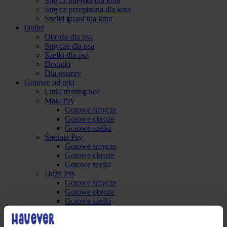
Smycz miejska dla kota
Smycz przepinana dla kota
Szelki guard dla kota
Outlet
Obroże dla psa
Smycze dla psa
Szelki dla psa
Dodatki
Dla psiarzy
Gotowe od ręki
Linki treningowe
Małe Psy
Gotowe smycze
Gotowe obroże
Gotowe szelki
Średnie Psy
Gotowe smycze
Gotowe obroże
Gotowe szelki
Duże Psy
Gotowe smycze
Gotowe obroże
Gotowe szelki
Akcesoria
Małe psy