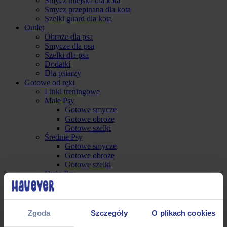
Smycz miejska dla kota
Smycz przepinana dla kota
Szelki guard dla kota
Outlet
Obroże dla psa
Smycze dla psa
Szelki dla psa
Dodatki
Dla psiarzy
Gotowe od ręki
Linki treningowe
Małe Psy
Gotowe smycze
Gotowe obroże
Gotowe szelki
Średnie Psy
Gotowe smycze
Gotowe obroże
Gotowe szelki
Duże Psy
Gotowe smycze
Gotowe obroże
Gotowe szelki
Akcesoria
Zgoda
Szczegóły
O plikach cookies
Małe psy