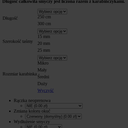
Długość całkowita smyczy jest liczona razem z karabińczykami.
250 cm
Długość
300 cm
15 mm
Szerokość taśmy
20 mm
25 mm
Mikro
Mały
Rozmiar karabinka
Średni
Duży
Wyczyść
Rączka neoprenowa
Zmiana koloru okuć
Wydłużenie smyczy