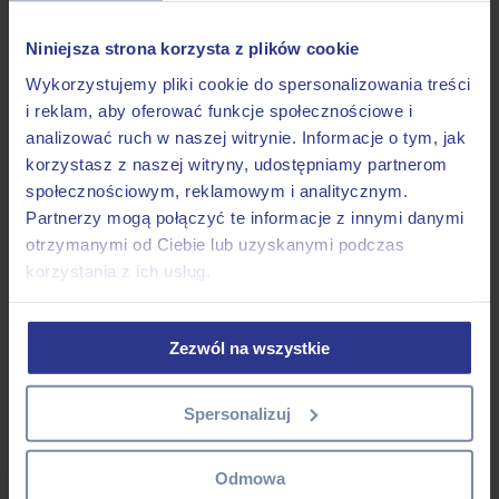
Obroże
Szelki
Smycze
Niniejsza strona korzysta z plików cookie
Duże psy
Obroże
Wykorzystujemy pliki cookie do spersonalizowania treści
Szelki
i reklam, aby oferować funkcje społecznościowe i
Smycze
analizować ruch w naszej witrynie. Informacje o tym, jak
Koty
Akcesoria
korzystasz z naszej witryny, udostępniamy partnerom
Linki treningowe
społecznościowym, reklamowym i analitycznym.
-50%
Partnerzy mogą połączyć te informacje z innymi danymi
Nasze wzory
otrzymanymi od Ciebie lub uzyskanymi podczas
Kontakt
korzystania z ich usług.
Moje konto
Zezwól na wszystkie
Spersonalizuj
Odmowa