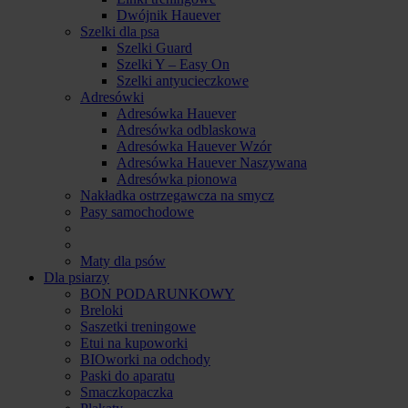
Dwójnik Hauever
Szelki dla psa
Szelki Guard
Szelki Y – Easy On
Szelki antyucieczkowe
Adresówki
Adresówka Hauever
Adresówka odblaskowa
Adresówka Hauever Wzór
Adresówka Hauever Naszywana
Adresówka pionowa
Nakładka ostrzegawcza na smycz
Pasy samochodowe
Maty dla psów
Dla psiarzy
BON PODARUNKOWY
Breloki
Saszetki treningowe
Etui na kupoworki
BIOworki na odchody
Paski do aparatu
Smaczkopaczka