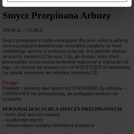
Smycze przepinane dla psów
Smycz Przepinana Arbuzy
109.00
zł
–
135.00
zł
Smycz przepinana to dobre rozwiązanie dla psów, których główną
życiową misją jest penetrowanie wszystkich zakątków na trasie
codziennego spaceru, a zwłaszcza poza nią. Jest znacznie dłuższa
od smyczy miejskiej (2,5m oraz 3 m), ale dystans, który dzieli
przewodnika od psa można swobodnie regulować w zależności od
tego, czy chcemy mu towarzyszyć we WSZYSTKICH momentach,
czy jednak zostawimy mu odrobinę intymności 🙂
Uwaga!
Produkty z kolorem okuć innym niż STANDARD dla arbuzów –
CZERWONY lub personalizacją, nie podlegają zwrotowi ani
wymianie.
PERSONALIZACJA DLA SMYCZY PRZEPINANYCH:
– kolor okuć inny niż standard
– wydłużenie smyczy
– zmiana miejsca przepięć/dodatkowe przepięcia