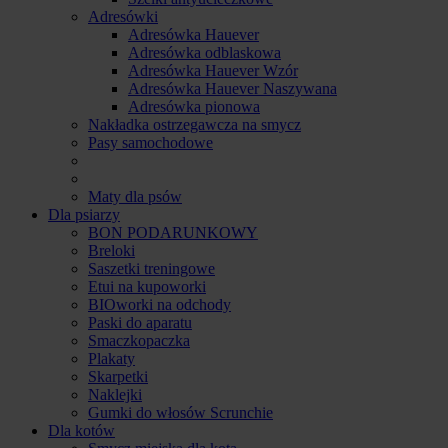
Adresówki
Adresówka Hauever
Adresówka odblaskowa
Adresówka Hauever Wzór
Adresówka Hauever Naszywana
Adresówka pionowa
Nakładka ostrzegawcza na smycz
Pasy samochodowe
Maty dla psów
Dla psiarzy
BON PODARUNKOWY
Breloki
Saszetki treningowe
Etui na kupoworki
BIOworki na odchody
Paski do aparatu
Smaczkopaczka
Plakaty
Skarpetki
Naklejki
Gumki do włosów Scrunchie
Dla kotów