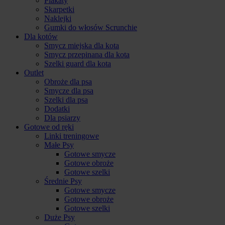
Plakaty
Skarpetki
Naklejki
Gumki do włosów Scrunchie
Dla kotów
Smycz miejska dla kota
Smycz przepinana dla kota
Szelki guard dla kota
Outlet
Obroże dla psa
Smycze dla psa
Szelki dla psa
Dodatki
Dla psiarzy
Gotowe od ręki
Linki treningowe
Małe Psy
Gotowe smycze
Gotowe obroże
Gotowe szelki
Średnie Psy
Gotowe smycze
Gotowe obroże
Gotowe szelki
Duże Psy