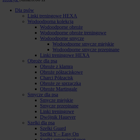
Dla psów
Linki treningowe HEXA
Wodoodporna kolekcja
Wodoodporne obroże
Wodoodporne obroże treningowe
Wodoodporne smycze
Wodoodporne smycze miejskie
Wodoodporne smycze przepinane
Linki treningowe HEXA
Obroże dla psa
Obroże z klamrą
Obroże półzaciskowe
Charci Półzacisk
Obroże ze sprzączką
Obroże Martingale
Smycze dla psa
Smycze miejskie
Smycze przepinane
Linki treningowe
Dwójnik Hauever
Szelki dla psa
Szelki Guard
Szelki Y – Easy On
Szelki antyucieczkowe