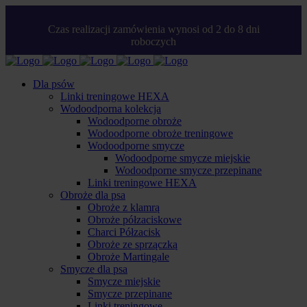
Czas realizacji zamówienia wynosi od 2 do 8 dni
roboczych
Dla psów
Linki treningowe HEXA
Wodoodporna kolekcja
Wodoodporne obroże
Wodoodporne obroże treningowe
Wodoodporne smycze
Wodoodporne smycze miejskie
Wodoodporne smycze przepinane
Linki treningowe HEXA
Obroże dla psa
Obroże z klamrą
Obroże półzaciskowe
Charci Półzacisk
Obroże ze sprzączką
Obroże Martingale
Smycze dla psa
Smycze miejskie
Smycze przepinane
Linki treningowe