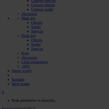
Gotowe smycze
Gotowe obroże
Gotowe szelki
Akcesoria
Małe psy
Obroże
Szelki
Smycze
Duże psy
Obroże
Szelki
Smycze
Koty
Akcesoria
Linki treningowe
-50%
Nasze wzory
Kontakt
Moje konto
0
Brak produktów w koszyku.
Koszyk
Suma:
0.00
zł