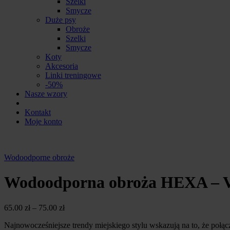
Szelki
Smycze
Duże psy
Obroże
Szelki
Smycze
Koty
Akcesoria
Linki treningowe
-50%
Nasze wzory
Kontakt
Moje konto
Wodoodporne obroże
Wodoodporna obroża HEXA – V
65.00
zł
–
75.00
zł
Najnowocześniejsze trendy miejskiego stylu wskazują na to, że połąc