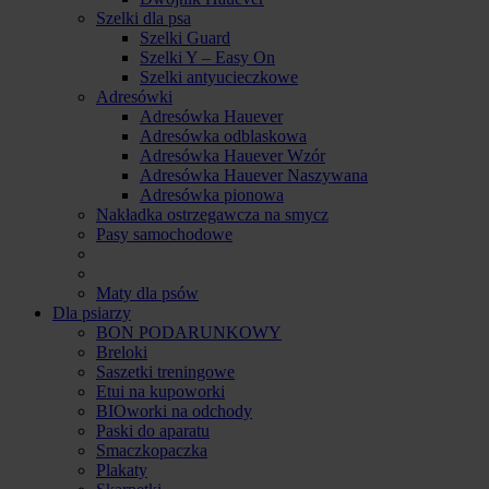
Szelki dla psa
Szelki Guard
Szelki Y – Easy On
Szelki antyucieczkowe
Adresówki
Adresówka Hauever
Adresówka odblaskowa
Adresówka Hauever Wzór
Adresówka Hauever Naszywana
Adresówka pionowa
Nakładka ostrzegawcza na smycz
Pasy samochodowe
Maty dla psów
Dla psiarzy
BON PODARUNKOWY
Breloki
Saszetki treningowe
Etui na kupoworki
BIOworki na odchody
Paski do aparatu
Smaczkopaczka
Plakaty