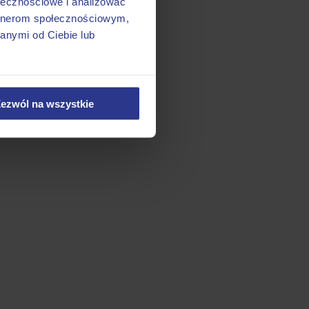
ołecznościowe i analizować
artnerom społecznościowym,
anymi od Ciebie lub
ezwól na wszystkie