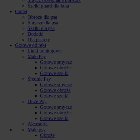
Smycz przepinana dla kota
Szelki guard dla kota
Outlet
Obroże dla psa
Smycze dla psa
Szelki dla psa
Dodatki
Dla psiarzy
Gotowe od ręki
Linki treningowe
Małe Psy
Gotowe smycze
Gotowe obroże
Gotowe szelki
Średnie Psy
Gotowe smycze
Gotowe obroże
Gotowe szelki
Duże Psy
Gotowe smycze
Gotowe obroże
Gotowe szelki
Akcesoria
Małe psy
Obroże