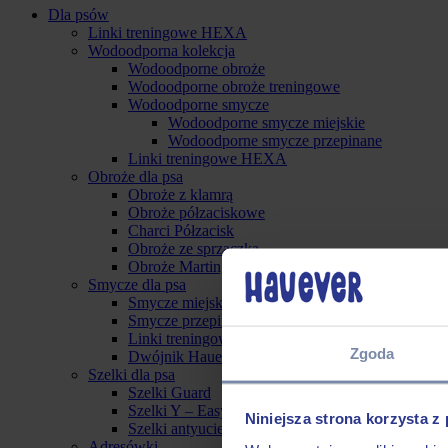
Dla psów
Linki treningowe HEXA
Wodoodporna kolekcja
Wodoodporne obroże
Wodoodporne obroże treningowe
Wodoodporne smycze
Wodoodporne smycze miejskie
Wodoodporne smycze przepinane
Linki treningowe HEXA
Obroże dla psa
Obroże z klamrą
Obroże półzaciskowe
Charci Półzacisk
Obroże ze sprzączką
Obroże Martingale
Smycze dla psa
Smycze miejskie
Smycze przepinane
Linki treningowe
Zgoda
Dwójnik Hauever
Szelki dla psa
Szelki Guard
Szelki Y – Easy On
Niniejsza strona korzysta z
Szelki antyucieczkowe
Adresówki