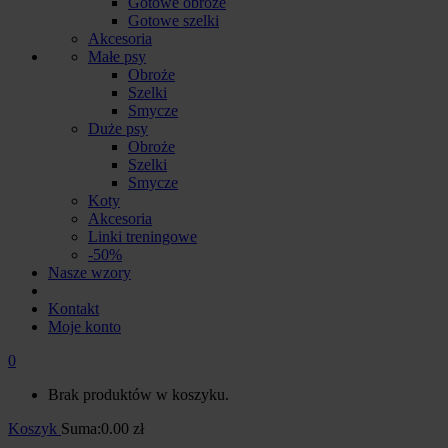
Gotowe obroże
Gotowe szelki
Akcesoria
Małe psy
Obroże
Szelki
Smycze
Duże psy
Obroże
Szelki
Smycze
Koty
Akcesoria
Linki treningowe
-50%
Nasze wzory
Kontakt
Moje konto
0
Brak produktów w koszyku.
Koszyk
Suma:
0.00
zł