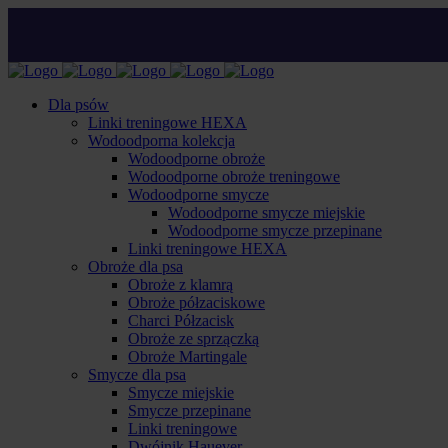
Dla psów
Linki treningowe HEXA
Wodoodporna kolekcja
Wodoodporne obroże
Wodoodporne obroże treningowe
Wodoodporne smycze
Wodoodporne smycze miejskie
Wodoodporne smycze przepinane
Linki treningowe HEXA
Obroże dla psa
Obroże z klamrą
Obroże półzaciskowe
Charci Półzacisk
Obroże ze sprzączką
Obroże Martingale
Smycze dla psa
Smycze miejskie
Smycze przepinane
Linki treningowe
Dwójnik Hauever