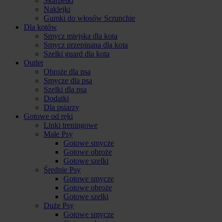
Skarpetki
Naklejki
Gumki do włosów Scrunchie
Dla kotów
Smycz miejska dla kota
Smycz przepinana dla kota
Szelki guard dla kota
Outlet
Obroże dla psa
Smycze dla psa
Szelki dla psa
Dodatki
Dla psiarzy
Gotowe od ręki
Linki treningowe
Małe Psy
Gotowe smycze
Gotowe obroże
Gotowe szelki
Średnie Psy
Gotowe smycze
Gotowe obroże
Gotowe szelki
Duże Psy
Gotowe smycze