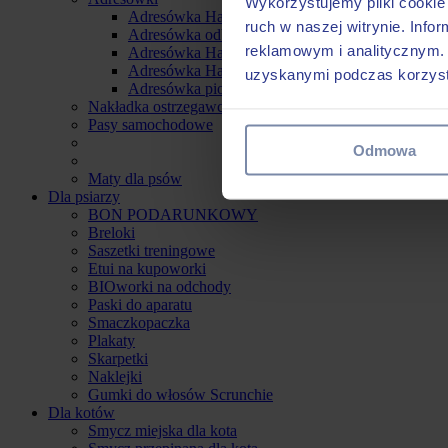
Wykorzystujemy pliki cookie 
Adresówka Hauever
ruch w naszej witrynie. Inf
Adresówka odblaskowa
reklamowym i analitycznym. 
Adresówka Hauever Wzór
Adresówka Hauever Naszywana
uzyskanymi podczas korzysta
Adresówka pionowa
Nakładka ostrzegawcza na smycz
Pasy samochodowe
Odmowa
Maty dla psów
Dla psiarzy
BON PODARUNKOWY
Breloki
Saszetki treningowe
Etui na kupoworki
BIOworki na odchody
Paski do aparatu
Smaczkopaczka
Plakaty
Skarpetki
Naklejki
Gumki do włosów Scrunchie
Dla kotów
Smycz miejska dla kota