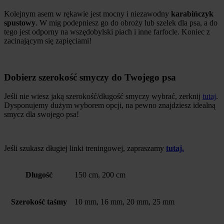
Kolejnym asem w rękawie jest mocny i niezawodny
karabińczyk
spustowy
. W mig podepniesz go do obroży lub szelek dla psa, a do
tego jest odporny na wszędobylski piach i inne farfocle. Koniec z
zacinającym się zapięciami!
Dobierz szerokość smyczy do Twojego psa
Jeśli nie wiesz jaką szerokość/długość smyczy wybrać, zerknij
tutaj
.
Dysponujemy dużym wyborem opcji, na pewno znajdziesz idealną
smycz dla swojego psa!
Jeśli szukasz długiej linki treningowej, zapraszamy
tutaj.
Długość
150 cm, 200 cm
Szerokość taśmy
10 mm, 16 mm, 20 mm, 25 mm