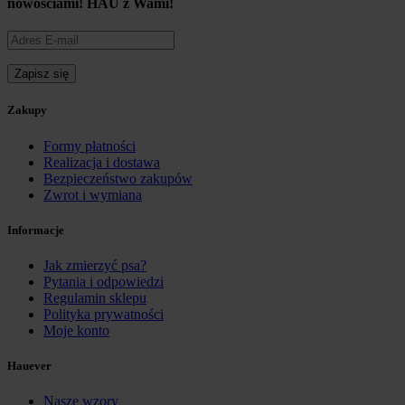
nowościami!
HAU z Wami!
Zakupy
Formy płatności
Realizacja i dostawa
Bezpieczeństwo zakupów
Zwrot i wymiana
Informacje
Jak zmierzyć psa?
Pytania i odpowiedzi
Regulamin sklepu
Polityka prywatności
Moje konto
Hauever
Nasze wzory