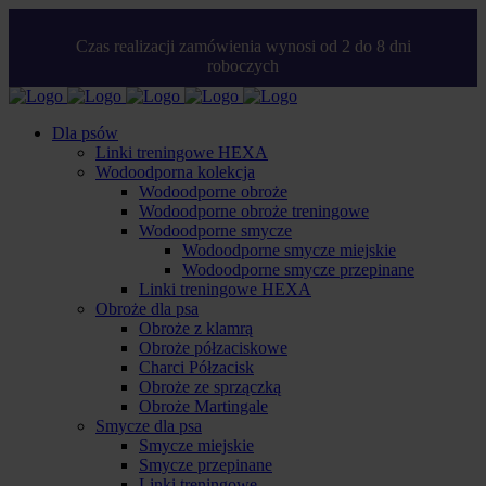
Czas realizacji zamówienia wynosi od 2 do 8 dni
roboczych
Dla psów
Linki treningowe HEXA
Wodoodporna kolekcja
Wodoodporne obroże
Wodoodporne obroże treningowe
Wodoodporne smycze
Wodoodporne smycze miejskie
Wodoodporne smycze przepinane
Linki treningowe HEXA
Obroże dla psa
Obroże z klamrą
Obroże półzaciskowe
Charci Półzacisk
Obroże ze sprzączką
Obroże Martingale
Smycze dla psa
Smycze miejskie
Smycze przepinane
Linki treningowe