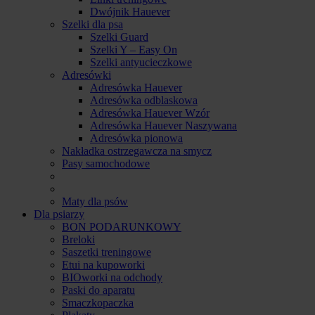
Dwójnik Hauever
Szelki dla psa
Szelki Guard
Szelki Y – Easy On
Szelki antyucieczkowe
Adresówki
Adresówka Hauever
Adresówka odblaskowa
Adresówka Hauever Wzór
Adresówka Hauever Naszywana
Adresówka pionowa
Nakładka ostrzegawcza na smycz
Pasy samochodowe
Maty dla psów
Dla psiarzy
BON PODARUNKOWY
Breloki
Saszetki treningowe
Etui na kupoworki
BIOworki na odchody
Paski do aparatu
Smaczkopaczka