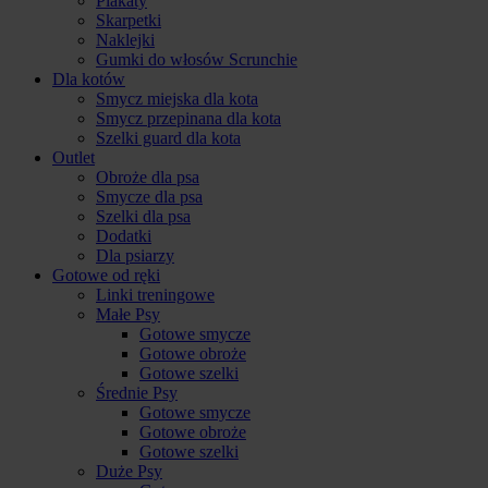
Plakaty
Skarpetki
Naklejki
Gumki do włosów Scrunchie
Dla kotów
Smycz miejska dla kota
Smycz przepinana dla kota
Szelki guard dla kota
Outlet
Obroże dla psa
Smycze dla psa
Szelki dla psa
Dodatki
Dla psiarzy
Gotowe od ręki
Linki treningowe
Małe Psy
Gotowe smycze
Gotowe obroże
Gotowe szelki
Średnie Psy
Gotowe smycze
Gotowe obroże
Gotowe szelki
Duże Psy