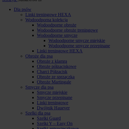
Dla psów
Linki treningowe HEXA
Wodoodporna kolekcja
Wodoodporne obroże
Wodoodporne obroże treningowe
Wodoodporne smycze
Wodoodporne smycze miejskie
Wodoodporne smycze przepinane
Linki treningowe HEXA
Obroże dla psa
Obroże z klamrą
Obroże półzaciskowe
Charci Półzacisk
Obroże ze sprzączką
Obroże Martingale
Smycze dla psa
Smycze miejskie
Smycze przepinane
Linki treningowe
Dwójnik Hauever
Szelki dla psa
Szelki Guard
Szelki Y – Easy On
Szelki antyucieczkowe