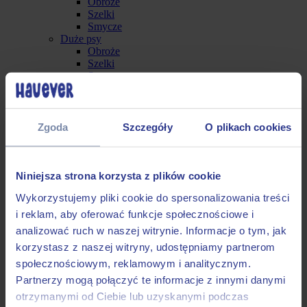
Obroże
Szelki
Smycze
Duże psy
Obroże
Szelki
Smycze
Koty
Akcesoria
Linki treningowe
-50%
Zgoda
Szczegóły
O plikach cookies
Nasze wzory
Kontakt
Moje konto
Niniejsza strona korzysta z plików cookie
Wykorzystujemy pliki cookie do spersonalizowania treści
i reklam, aby oferować funkcje społecznościowe i
analizować ruch w naszej witrynie. Informacje o tym, jak
Wodoodporne smycze miejskie
korzystasz z naszej witryny, udostępniamy partnerom
Wodoodporna smycz miejska
społecznościowym, reklamowym i analitycznym.
Partnerzy mogą połączyć te informacje z innymi danymi
HEXA – Beast Of The Forest
otrzymanymi od Ciebie lub uzyskanymi podczas