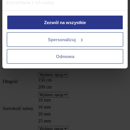
korzystania z ich usług.
79.00
zł
–
109.00
zł
Dzięki wodoodpornej smyczy w kolorze BEAST PF THE
Zezwól na wszystkie
FOREST zdjęcia z Waszych leśnych wycieczek wskoczą na
wyższy level.
Wodoodporna, trwała i bardzo łatwa w czyszczeniu smycz dla psa.
Spersonalizuj
Taśmie hexa (tzw. plaster miodu) nie straszne są skrajne warunki
atmosferyczne, dzięki czemu możemy jej używać przez cały rok i w
każdą pogodę!
Odmowa
Długość całkowita smyczy jest liczona razem z karabińczykiem.
150 cm
Długość
200 cm
10 mm
16 mm
Szerokość taśmy
20 mm
25 mm