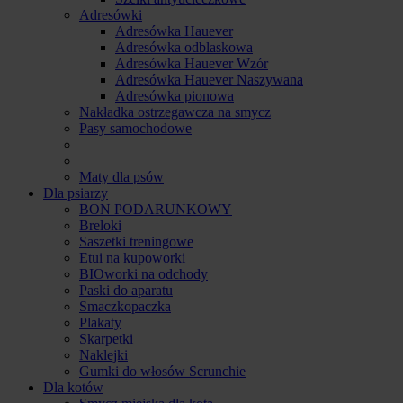
Adresówki
Adresówka Hauever
Adresówka odblaskowa
Adresówka Hauever Wzór
Adresówka Hauever Naszywana
Adresówka pionowa
Nakładka ostrzegawcza na smycz
Pasy samochodowe
Maty dla psów
Dla psiarzy
BON PODARUNKOWY
Breloki
Saszetki treningowe
Etui na kupoworki
BIOworki na odchody
Paski do aparatu
Smaczkopaczka
Plakaty
Skarpetki
Naklejki
Gumki do włosów Scrunchie
Dla kotów