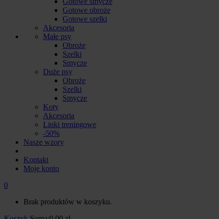
Gotowe smycze
Gotowe obroże
Gotowe szelki
Akcesoria
Małe psy
Obroże
Szelki
Smycze
Duże psy
Obroże
Szelki
Smycze
Koty
Akcesoria
Linki treningowe
-50%
Nasze wzory
Kontakt
Moje konto
0
Brak produktów w koszyku.
Koszyk
Suma:
0.00
zł