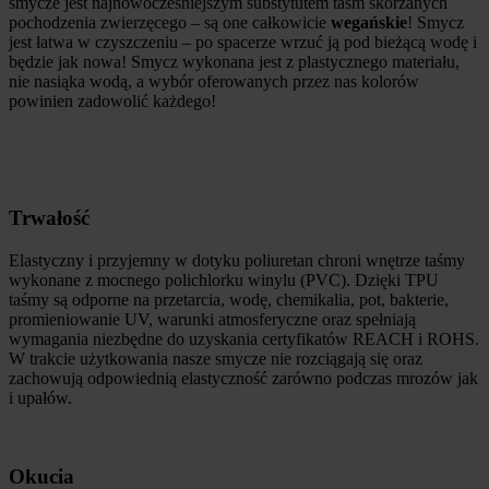
smycze jest najnowocześniejszym substytutem taśm skórzanych
pochodzenia zwierzęcego – są one całkowicie
wegańskie
! Smycz
jest łatwa w czyszczeniu – po spacerze wrzuć ją pod bieżącą wodę i
będzie jak nowa! Smycz wykonana jest z plastycznego materiału,
nie nasiąka wodą, a wybór oferowanych przez nas kolorów
powinien zadowolić każdego!
Trwałość
Elastyczny i przyjemny w dotyku poliuretan chroni wnętrze taśmy
wykonane z mocnego polichlorku winylu (PVC). Dzięki TPU
taśmy są odporne na przetarcia, wodę, chemikalia, pot, bakterie,
promieniowanie UV, warunki atmosferyczne oraz spełniają
wymagania niezbędne do uzyskania certyfikatów REACH i ROHS.
W trakcie użytkowania nasze smycze nie rozciągają się oraz
zachowują odpowiednią elastyczność zarówno podczas mrozów jak
i upałów.
Okucia