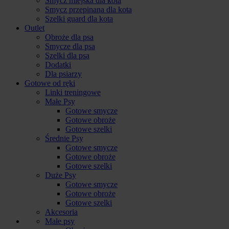
Smycz miejska dla kota
Smycz przepinana dla kota
Szelki guard dla kota
Outlet
Obroże dla psa
Smycze dla psa
Szelki dla psa
Dodatki
Dla psiarzy
Gotowe od ręki
Linki treningowe
Małe Psy
Gotowe smycze
Gotowe obroże
Gotowe szelki
Średnie Psy
Gotowe smycze
Gotowe obroże
Gotowe szelki
Duże Psy
Gotowe smycze
Gotowe obroże
Gotowe szelki
Akcesoria
Małe psy