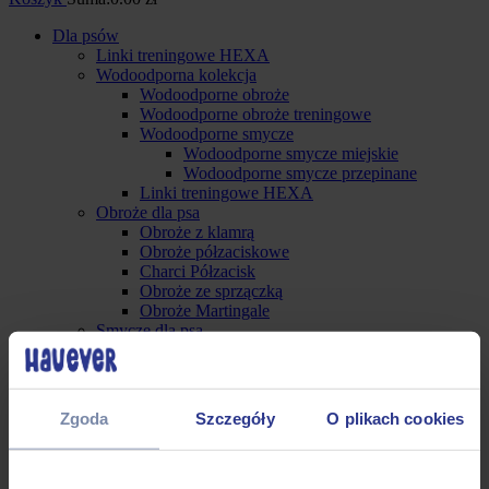
Dla psów
Linki treningowe HEXA
Wodoodporna kolekcja
Wodoodporne obroże
Wodoodporne obroże treningowe
Wodoodporne smycze
Wodoodporne smycze miejskie
Wodoodporne smycze przepinane
Linki treningowe HEXA
Obroże dla psa
Obroże z klamrą
Obroże półzaciskowe
Charci Półzacisk
Obroże ze sprzączką
Obroże Martingale
Smycze dla psa
Smycze miejskie
Smycze przepinane
Linki treningowe
Dwójnik Hauever
Zgoda
Szczegóły
O plikach cookies
Szelki dla psa
Szelki Guard
Szelki Y – Easy On
Szelki antyucieczkowe