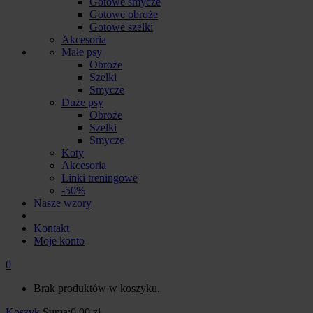
Gotowe smycze
Gotowe obroże
Gotowe szelki
Akcesoria
Małe psy
Obroże
Szelki
Smycze
Duże psy
Obroże
Szelki
Smycze
Koty
Akcesoria
Linki treningowe
-50%
Nasze wzory
Kontakt
Moje konto
0
Brak produktów w koszyku.
Koszyk
Suma:
0.00
zł