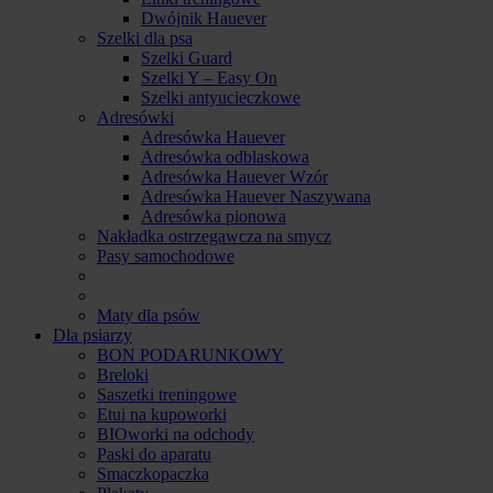
Dwójnik Hauever
Szelki dla psa
Szelki Guard
Szelki Y – Easy On
Szelki antyucieczkowe
Adresówki
Adresówka Hauever
Adresówka odblaskowa
Adresówka Hauever Wzór
Adresówka Hauever Naszywana
Adresówka pionowa
Nakładka ostrzegawcza na smycz
Pasy samochodowe
Maty dla psów
Dla psiarzy
BON PODARUNKOWY
Breloki
Saszetki treningowe
Etui na kupoworki
BIOworki na odchody
Paski do aparatu
Smaczkopaczka