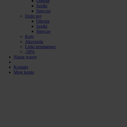
Obroże
Szelki
Smycze
Duże psy
Obroże
Szelki
Smycze
Koty
Akcesoria
Linki treningowe
-50%
Nasze wzory
Kontakt
Moje konto