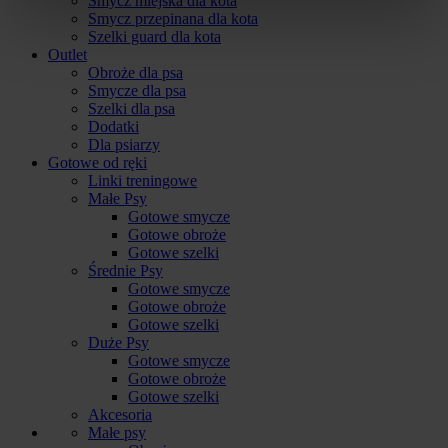
Smycz miejska dla kota
Smycz przepinana dla kota
Szelki guard dla kota
Outlet
Obroże dla psa
Smycze dla psa
Szelki dla psa
Dodatki
Dla psiarzy
Gotowe od ręki
Linki treningowe
Małe Psy
Gotowe smycze
Gotowe obroże
Gotowe szelki
Średnie Psy
Gotowe smycze
Gotowe obroże
Gotowe szelki
Duże Psy
Gotowe smycze
Gotowe obroże
Gotowe szelki
Akcesoria
Małe psy