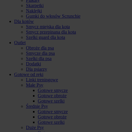
Plakaty
Skarpetki
Naklejki
Gumki do włosów Scrunchie
Dla kotów
Smycz miejska dla kota
Smycz przepinana dla kota
Szelki guard dla kota
Outlet
Obroże dla psa
Smycze dla psa
Szelki dla psa
Dodatki
Dla psiarzy
Gotowe od ręki
Linki treningowe
Małe Psy
Gotowe smycze
Gotowe obroże
Gotowe szelki
Średnie Psy
Gotowe smycze
Gotowe obroże
Gotowe szelki
Duże Psy