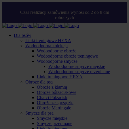
Czas realizacji zamówienia wynosi od 2 do 8 dni
roboczych
Dla psów
Linki treningowe HEXA
Wodoodporna kolekcja
Wodoodporne obroże
Wodoodporne obroże treningowe
Wodoodporne smycze
Wodoodporne smycze miejskie
Wodoodporne smycze przepinane
Linki treningowe HEXA
Obroże dla psa
Obroże z klamrą
Obroże półzaciskowe
Charci Półzacisk
Obroże ze sprzączką
Obroże Martingale
Smycze dla psa
Smycze miejskie
Smycze przepinane
Linki treningowe