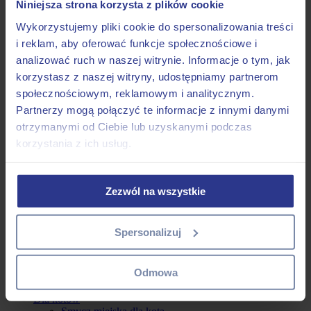
Niniejsza strona korzysta z plików cookie
Adresówki
Adresówka Hauever
Wykorzystujemy pliki cookie do spersonalizowania treści
Adresówka odblaskowa
i reklam, aby oferować funkcje społecznościowe i
Adresówka Hauever Wzór
analizować ruch w naszej witrynie. Informacje o tym, jak
Adresówka Hauever Naszywana
Adresówka pionowa
korzystasz z naszej witryny, udostępniamy partnerom
Nakładka ostrzegawcza na smycz
społecznościowym, reklamowym i analitycznym.
Pasy samochodowe
Partnerzy mogą połączyć te informacje z innymi danymi
otrzymanymi od Ciebie lub uzyskanymi podczas
Maty dla psów
korzystania z ich usług.
Dla psiarzy
BON PODARUNKOWY
Breloki
Saszetki treningowe
Zezwól na wszystkie
Etui na kupoworki
BIOworki na odchody
Paski do aparatu
Spersonalizuj
Smaczkopaczka
Plakaty
Skarpetki
Odmowa
Naklejki
Gumki do włosów Scrunchie
Dla kotów