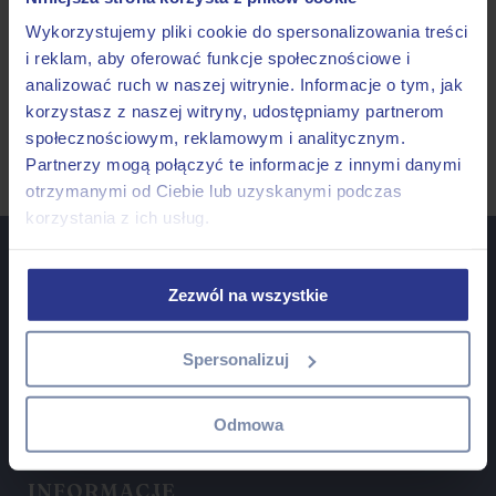
Wykorzystujemy pliki cookie do spersonalizowania treści
Zapisz się do Newslettera i
bądź na
i reklam, aby oferować funkcje społecznościowe i
bieżąco z naszymi nowościami!
HAU z
analizować ruch w naszej witrynie. Informacje o tym, jak
Wami!
korzystasz z naszej witryny, udostępniamy partnerom
społecznościowym, reklamowym i analitycznym.
Partnerzy mogą połączyć te informacje z innymi danymi
otrzymanymi od Ciebie lub uzyskanymi podczas
korzystania z ich usług.
ZAKUPY
Zezwól na wszystkie
Formy płatności
Realizacja i dostawa
Spersonalizuj
Bezpieczeństwo zakupów
Odmowa
Zwrot i wymiana
INFORMACJE