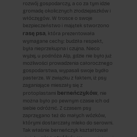
rozwój gospodarczy, a co za tym idzie
gromadę okolicznych złodziejaszków i
włóczęgów. W trosce o swoje
bezpieczeństwo i majątek stworzono
rasę psa
, która prezentowała
wymagane cechy: budziła respekt,
była nieprzekupna i czujna. Nieco
wyżej, u podnóża Alp, gdzie nie było już
możliwości prowadzenia całorocznego
gospodarstwa, wypasali swoje bydło
pasterze. W związku z faktem, iż psy
zaganiające mieszały się z
berneńczyków
protoplastami
, nie
można było po pewnym czasie ich od
siebie odróżnić. Z czasem psy
zaprzęgano też do małych wózków,
którymi dostarczały mleko do serowni.
Tak właśnie berneńczyk kształtował