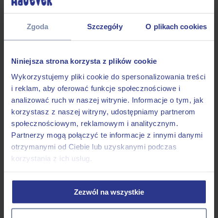
pasterskich, gdzie podstawowym
kolorem jest ciemna czerń, na której
Zgoda
Szczegóły
O plikach cookies
występuje określone rozłożenie rudo-
czerwonego podpalania i białych
znaczeń. Podpalanie kości na
Niniejsza strona korzysta z plików cookie
policzkach, nad oczami, kończynach i
Wykorzystujemy pliki cookie do spersonalizowania treści
klatce piersiowej wraz z bielą tworzącą
i reklam, aby oferować funkcje społecznościowe i
symetryczny rysunek (strzałka na
analizować ruch w naszej witrynie. Informacje o tym, jak
głowie, klatce piersiowej, łapy,
korzystasz z naszej witryny, udostępniamy partnerom
Berneńczyki
końcówka ogona).
społecznościowym, reklamowym i analitycznym.
oczywiście linieją, ale ich włos nie
Partnerzy mogą połączyć te informacje z innymi danymi
nastręcza wielu problemów – nie wbija
otrzymanymi od Ciebie lub uzyskanymi podczas
się w dywany. Warto co jakiś czas
korzystania z ich usług.
groomera
wybrać się na wizytę do
,
który podpowie jak zadbać o codzienną
pielęgnację i dokładnie oczyści szatę.
Zezwól na wszystkie