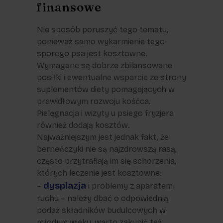
finansowe
Nie sposób poruszyć tego tematu,
ponieważ samo wykarmienie tego
sporego psa jest kosztowne.
Wymagane są dobrze zbilansowane
posiłki i ewentualne wsparcie ze strony
suplementów diety pomagających w
prawidłowym rozwoju kośćca.
Pielęgnacja i wizyty u psiego fryzjera
również dodają kosztów.
Najważniejszym jest jednak fakt, że
berneńczyki nie są najzdrowszą rasą,
często przytrafiają im się schorzenia,
których leczenie jest kosztowne:
dysplazja
–
i problemy z aparatem
ruchu – należy dbać o odpowiednią
podaż składników budulcowych w
młodym wieku, warto zakupić też