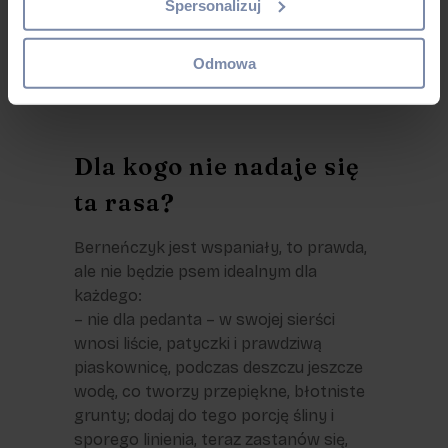
Spersonalizuj
Odmowa
Dla kogo nie nadaje się
ta rasa?
Berneńczyk jest wspaniały, to prawda,
ale nie będzie psem idealnym dla
każdego:
– nie dla pedanta – w swojej sierści
wnosi liście, patyczki i prawdziwą
piaskownicę, podczas deszczu jeszcze
wodę, co tworzy przepiękne, błotniste
grunty; dodaj do tego porcję śliny i
sporego linienia, teraz zastanów się,