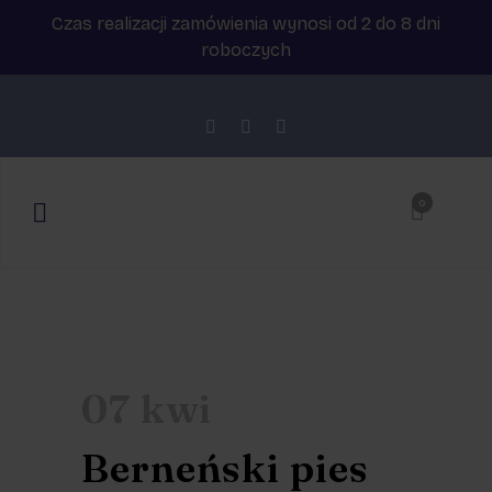
Czas realizacji zamówienia wynosi od 2 do 8 dni
roboczych
0
07 kwi
Berneński pies