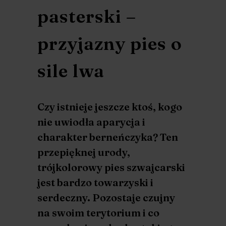
pasterski –
przyjazny pies o
sile lwa
Czy istnieje jeszcze ktoś, kogo
nie uwiodła aparycja i
charakter berneńczyka? Ten
przepięknej urody,
trójkolorowy pies szwajcarski
jest bardzo towarzyski i
serdeczny. Pozostaje czujny
na swoim terytorium i co