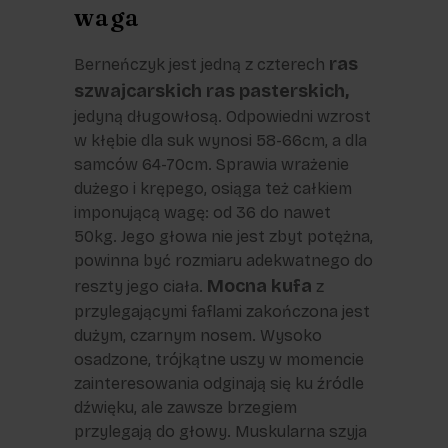
waga
ras
Berneńczyk jest jedną z czterech
szwajcarskich ras pasterskich,
jedyną długowłosą. Odpowiedni wzrost
w kłębie dla suk wynosi 58-66cm, a dla
samców 64-70cm. Sprawia wrażenie
dużego i krępego, osiąga też całkiem
imponującą wagę: od 36 do nawet
50kg. Jego głowa nie jest zbyt potężna,
powinna być rozmiaru adekwatnego do
Mocna kufa
reszty jego ciała.
z
przylegającymi faflami zakończona jest
dużym, czarnym nosem. Wysoko
osadzone, trójkątne uszy w momencie
zainteresowania odginają się ku źródle
dźwięku, ale zawsze brzegiem
przylegają do głowy. Muskularna szyja