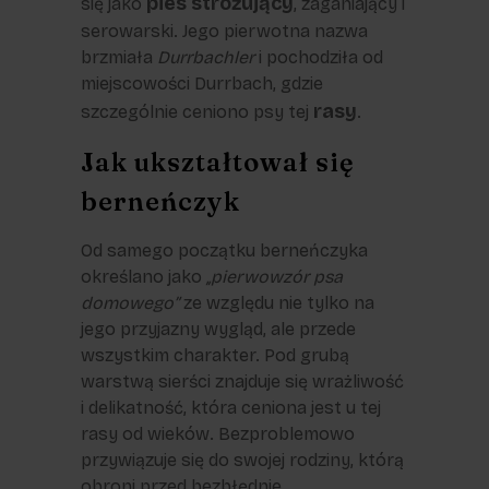
pies stróżujący
się jako
, zaganiający i
serowarski. Jego pierwotna nazwa
brzmiała
Durrbachler
i pochodziła od
miejscowości Durrbach, gdzie
rasy
szczególnie ceniono psy tej
.
Jak ukształtował się
berneńczyk
Od samego początku berneńczyka
określano jako
,,pierwowzór psa
domowego”
ze względu nie tylko na
jego przyjazny wygląd, ale przede
wszystkim charakter. Pod grubą
warstwą sierści znajduje się wrażliwość
i delikatność, która ceniona jest u tej
rasy od wieków. Bezproblemowo
przywiązuje się do swojej rodziny, którą
obroni przed bezbłędnie