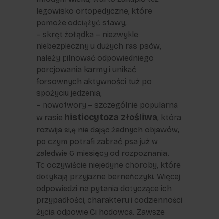
legowisko ortopedyczne, które
pomoże odciążyć stawy,
– skręt żołądka – niezwykle
niebezpieczny u dużych ras psów,
należy pilnować odpowiedniego
porcjowania karmy i unikać
forsownych aktywności tuż po
spożyciu jedzenia,
– nowotwory – szczególnie popularna
histiocytoza złośliwa
w rasie
, która
rozwija si,ę nie dając żadnych objawów,
po czym potrafi zabrać psa już w
zaledwie 6 miesięcy od rozpoznania.
To oczywiście niejedyne choroby, które
dotykają przyjazne berneńczyki. Więcej
odpowiedzi na pytania dotyczące ich
przypadłości, charakteru i codzienności
życia odpowie Ci hodowca. Zawsze