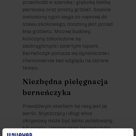
przechodzi w szeroką i głęboką klatkę
piersiową oraz prosty grzbiet. Sowicie
owłosiony ogon sięga co najmniej do
stawu skokowego, noszony jest ponad
linią grzbietu. Mocnej budowy
kończyny zakończone są
zaokrąglonymi i zwartymi łapami.
Berneńczyk porusza się dynamicznie i
równomiernie bez względu na obrane
tempo.
Niezbędna pielęgnacja
berneńczyka
Prawdziwym skarbem tej rasy jest jej
sierść. Błyszczący i długi włos
okrywowy może być lekko pofalowany
lub prosty. Umaszczenie berneńczyka
jest typowe dla szwajcarskich psów