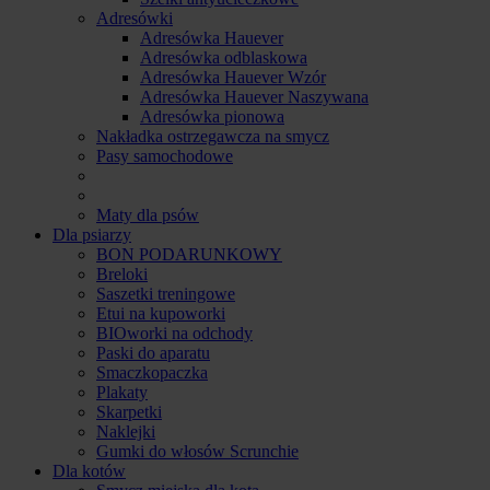
Adresówki
Adresówka Hauever
Adresówka odblaskowa
Adresówka Hauever Wzór
Adresówka Hauever Naszywana
Adresówka pionowa
Nakładka ostrzegawcza na smycz
Pasy samochodowe
Maty dla psów
Dla psiarzy
BON PODARUNKOWY
Breloki
Saszetki treningowe
Etui na kupoworki
BIOworki na odchody
Paski do aparatu
Smaczkopaczka
Plakaty
Skarpetki
Naklejki
Gumki do włosów Scrunchie
Dla kotów