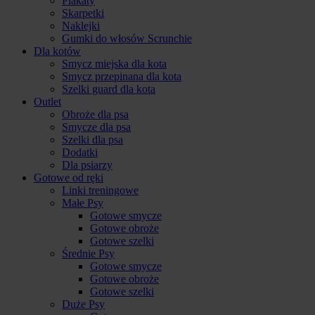
Plakaty
Skarpetki
Naklejki
Gumki do włosów Scrunchie
Dla kotów
Smycz miejska dla kota
Smycz przepinana dla kota
Szelki guard dla kota
Outlet
Obroże dla psa
Smycze dla psa
Szelki dla psa
Dodatki
Dla psiarzy
Gotowe od ręki
Linki treningowe
Małe Psy
Gotowe smycze
Gotowe obroże
Gotowe szelki
Średnie Psy
Gotowe smycze
Gotowe obroże
Gotowe szelki
Duże Psy