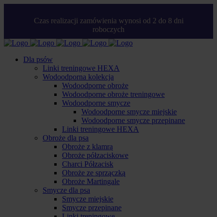
Czas realizacji zamówienia wynosi od 2 do 8 dni
roboczych
Dla psów
Linki treningowe HEXA
Wodoodporna kolekcja
Wodoodporne obroże
Wodoodporne obroże treningowe
Wodoodporne smycze
Wodoodporne smycze miejskie
Wodoodporne smycze przepinane
Linki treningowe HEXA
Obroże dla psa
Obroże z klamrą
Obroże półzaciskowe
Charci Półzacisk
Obroże ze sprzączką
Obroże Martingale
Smycze dla psa
Smycze miejskie
Smycze przepinane
Linki treningowe