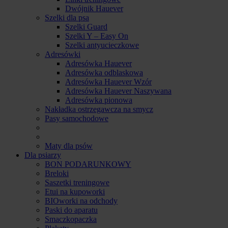
Dwójnik Hauever
Szelki dla psa
Szelki Guard
Szelki Y – Easy On
Szelki antyucieczkowe
Adresówki
Adresówka Hauever
Adresówka odblaskowa
Adresówka Hauever Wzór
Adresówka Hauever Naszywana
Adresówka pionowa
Nakładka ostrzegawcza na smycz
Pasy samochodowe
Maty dla psów
Dla psiarzy
BON PODARUNKOWY
Breloki
Saszetki treningowe
Etui na kupoworki
BIOworki na odchody
Paski do aparatu
Smaczkopaczka