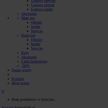
Gotowe smycze
Gotowe obroże
Gotowe szelki
Akcesoria
Małe psy
Obroże
Szelki
Smycze
Duże psy
Obroże
Szelki
Smycze
Koty
Akcesoria
Linki treningowe
-50%
Nasze wzory
Kontakt
Moje konto
0
Brak produktów w koszyku.
Koszyk
Suma:
0.00
zł