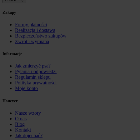
Zakupy
Formy płatności
Realizacja i dostawa
Bezpieczeństwo zakupów
Zwrot i wymiana
Informacje
Jak zmierzyć psa?
Pytania i odpowiedzi
Regulamin sklepu
Polityka prywatności
Moje konto
Hauever
Nasze wzory
O nas
Blog
Kontakt
Jak dojechać?