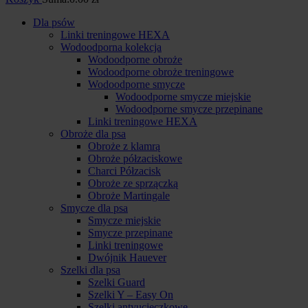
Dla psów
Linki treningowe HEXA
Wodoodporna kolekcja
Wodoodporne obroże
Wodoodporne obroże treningowe
Wodoodporne smycze
Wodoodporne smycze miejskie
Wodoodporne smycze przepinane
Linki treningowe HEXA
Obroże dla psa
Obroże z klamrą
Obroże półzaciskowe
Charci Półzacisk
Obroże ze sprzączką
Obroże Martingale
Smycze dla psa
Smycze miejskie
Smycze przepinane
Linki treningowe
Dwójnik Hauever
Szelki dla psa
Szelki Guard
Szelki Y – Easy On
Szelki antyucieczkowe