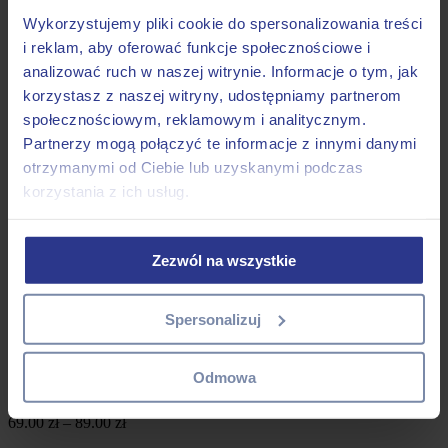
Obroże
Szelki
Wykorzystujemy pliki cookie do spersonalizowania treści
Smycze
i reklam, aby oferować funkcje społecznościowe i
Duże psy
analizować ruch w naszej witrynie. Informacje o tym, jak
Obroże
Szelki
korzystasz z naszej witryny, udostępniamy partnerom
Smycze
społecznościowym, reklamowym i analitycznym.
Koty
Partnerzy mogą połączyć te informacje z innymi danymi
Akcesoria
Linki treningowe
otrzymanymi od Ciebie lub uzyskanymi podczas
-50%
korzystania z ich usług.
Nasze wzory
Kontakt
Moje konto
Zezwól na wszystkie
Spersonalizuj
Obroże półzaciskowe dla psów
Obroża Półzaciskowa Ćmy
Odmowa
69.00
zł
–
89.00
zł