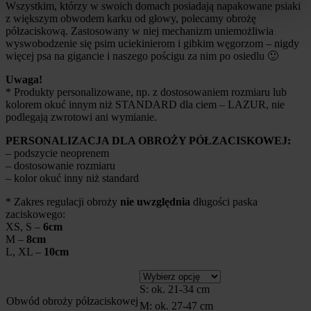
Wszystkim, którzy w swoich domach posiadają napakowane psiaki
z większym obwodem karku od głowy, polecamy obrożę
półzaciskową. Zastosowany w niej mechanizm uniemożliwia
wyswobodzenie się psim uciekinierom i gibkim węgorzom – nigdy
więcej psa na gigancie i naszego pościgu za nim po osiedlu 🙂
Uwaga!
* Produkty personalizowane, np. z dostosowaniem rozmiaru lub
kolorem okuć innym niż STANDARD dla ciem – LAZUR, nie
podlegają zwrotowi ani wymianie.
PERSONALIZACJA DLA OBROŻY PÓŁZACISKOWEJ:
– podszycie neoprenem
– dostosowanie rozmiaru
– kolor okuć inny niż standard
* Zakres regulacji obroży
nie uwzględnia
długości paska
zaciskowego:
XS, S –
6cm
M –
8cm
L, XL –
10cm
S: ok. 21-34 cm
Obwód obroży półzaciskowej
M: ok. 27-47 cm