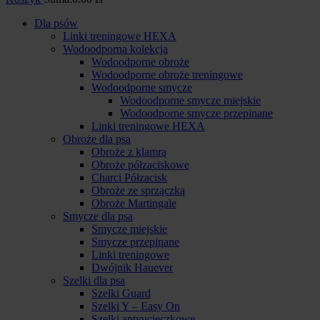
Dla psów
Linki treningowe HEXA
Wodoodporna kolekcja
Wodoodporne obroże
Wodoodporne obroże treningowe
Wodoodporne smycze
Wodoodporne smycze miejskie
Wodoodporne smycze przepinane
Linki treningowe HEXA
Obroże dla psa
Obroże z klamrą
Obroże półzaciskowe
Charci Półzacisk
Obroże ze sprzączką
Obroże Martingale
Smycze dla psa
Smycze miejskie
Smycze przepinane
Linki treningowe
Dwójnik Hauever
Szelki dla psa
Szelki Guard
Szelki Y – Easy On
Szelki antyucieczkowe