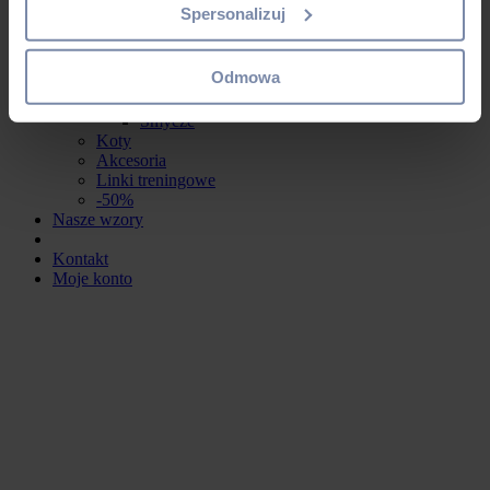
Obroże
Spersonalizuj
Szelki
Smycze
Duże psy
Odmowa
Obroże
Szelki
Smycze
Koty
Akcesoria
Linki treningowe
-50%
Nasze wzory
Kontakt
Moje konto