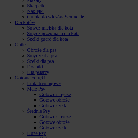
Plakaty
Skarpetki
Naklejki
Gumki do włosów Scrunchie
Dla kotów
Smycz miejska dla kota
Smycz przepinana dla kota
Szelki guard dla kota
Outlet
Obroże dla psa
Smycze dla psa
Szelki dla psa
Dodatki
Dla psiarzy
Gotowe od ręki
Linki treningowe
Małe Psy
Gotowe smycze
Gotowe obroże
Gotowe szelki
Średnie Psy
Gotowe smycze
Gotowe obroże
Gotowe szelki
Duże Psy