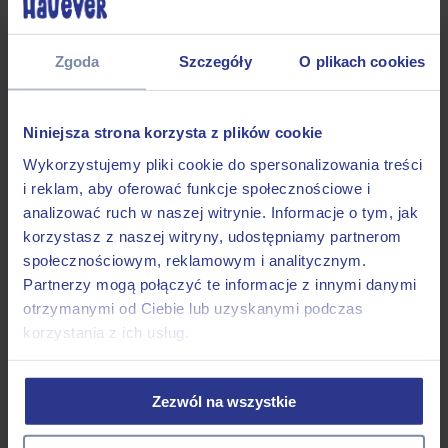
Smycz miejska dla kota
Smycz przepinana dla kota
Szelki guard dla kota
Outlet
Zgoda
Szczegóły
O plikach cookies
Obroże dla psa
Smycze dla psa
Szelki dla psa
Dodatki
Niniejsza strona korzysta z plików cookie
Dla psiarzy
Gotowe od ręki
Wykorzystujemy pliki cookie do spersonalizowania treści
Linki treningowe
i reklam, aby oferować funkcje społecznościowe i
Małe Psy
analizować ruch w naszej witrynie. Informacje o tym, jak
Gotowe smycze
Gotowe obroże
korzystasz z naszej witryny, udostępniamy partnerom
Gotowe szelki
społecznościowym, reklamowym i analitycznym.
Średnie Psy
Partnerzy mogą połączyć te informacje z innymi danymi
Gotowe smycze
Gotowe obroże
otrzymanymi od Ciebie lub uzyskanymi podczas
Gotowe szelki
korzystania z ich usług.
Duże Psy
Gotowe smycze
Gotowe obroże
Gotowe szelki
Zezwól na wszystkie
Akcesoria
Małe psy