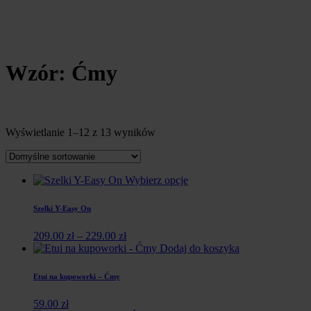
Wzór: Ćmy
Wyświetlanie 1–12 z 13 wyników
Wybierz opcje
Szelki Y-Easy On
209.00
zł
–
229.00
zł
Dodaj do koszyka
Etui na kupoworki – Ćmy
59.00
zł