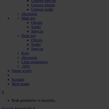
Gotowe smycze
Gotowe obroże
Gotowe szelki
Akcesoria
Małe psy
Obroże
Szelki
Smycze
Duże psy
Obroże
Szelki
Smycze
Koty
Akcesoria
Linki treningowe
-50%
Nasze wzory
Kontakt
Moje konto
0
Brak produktów w koszyku.
Koszyk
Suma:
0.00
zł