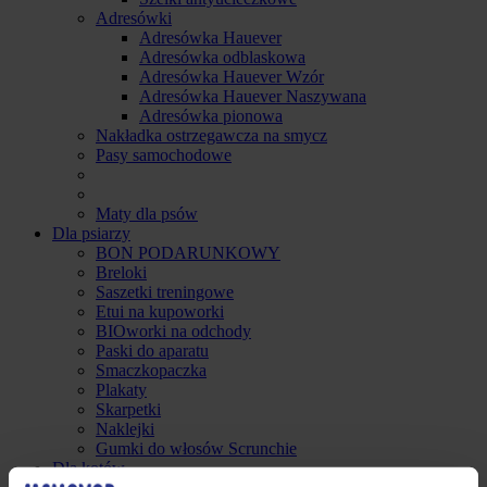
Adresówki
Adresówka Hauever
Adresówka odblaskowa
Adresówka Hauever Wzór
Adresówka Hauever Naszywana
Adresówka pionowa
Nakładka ostrzegawcza na smycz
Pasy samochodowe
Maty dla psów
Dla psiarzy
BON PODARUNKOWY
Breloki
Saszetki treningowe
Etui na kupoworki
BIOworki na odchody
Paski do aparatu
Smaczkopaczka
Plakaty
Skarpetki
Naklejki
Gumki do włosów Scrunchie
Dla kotów