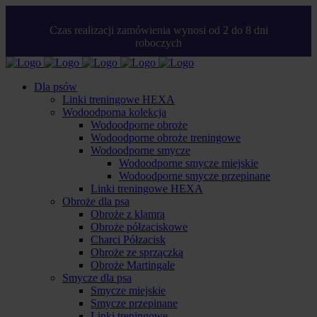
Czas realizacji zamówienia wynosi od 2 do 8 dni
roboczych
Dla psów
Linki treningowe HEXA
Wodoodporna kolekcja
Wodoodporne obroże
Wodoodporne obroże treningowe
Wodoodporne smycze
Wodoodporne smycze miejskie
Wodoodporne smycze przepinane
Linki treningowe HEXA
Obroże dla psa
Obroże z klamrą
Obroże półzaciskowe
Charci Półzacisk
Obroże ze sprzączką
Obroże Martingale
Smycze dla psa
Smycze miejskie
Smycze przepinane
Linki treningowe