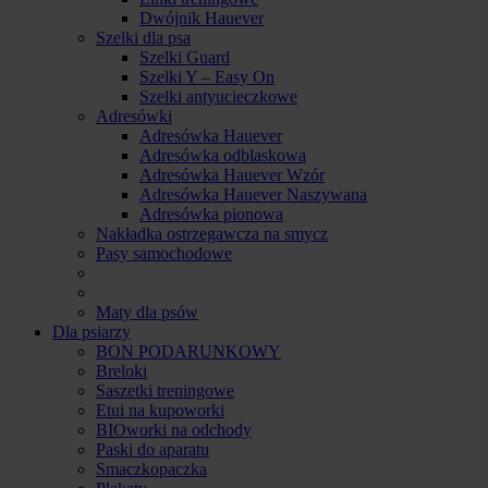
Dwójnik Hauever
Szelki dla psa
Szelki Guard
Szelki Y – Easy On
Szelki antyucieczkowe
Adresówki
Adresówka Hauever
Adresówka odblaskowa
Adresówka Hauever Wzór
Adresówka Hauever Naszywana
Adresówka pionowa
Nakładka ostrzegawcza na smycz
Pasy samochodowe
Maty dla psów
Dla psiarzy
BON PODARUNKOWY
Breloki
Saszetki treningowe
Etui na kupoworki
BIOworki na odchody
Paski do aparatu
Smaczkopaczka