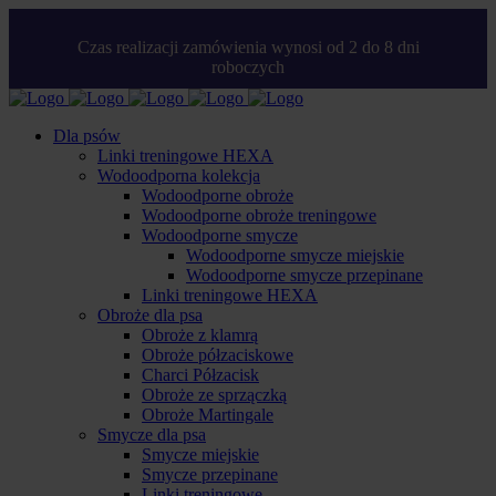
Czas realizacji zamówienia wynosi od 2 do 8 dni
roboczych
Dla psów
Linki treningowe HEXA
Wodoodporna kolekcja
Wodoodporne obroże
Wodoodporne obroże treningowe
Wodoodporne smycze
Wodoodporne smycze miejskie
Wodoodporne smycze przepinane
Linki treningowe HEXA
Obroże dla psa
Obroże z klamrą
Obroże półzaciskowe
Charci Półzacisk
Obroże ze sprzączką
Obroże Martingale
Smycze dla psa
Smycze miejskie
Smycze przepinane
Linki treningowe