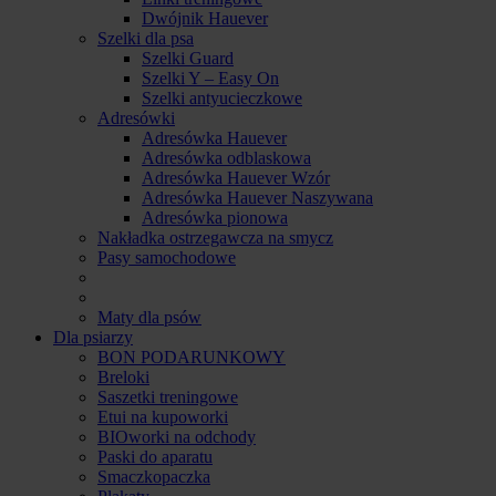
Dwójnik Hauever
Szelki dla psa
Szelki Guard
Szelki Y – Easy On
Szelki antyucieczkowe
Adresówki
Adresówka Hauever
Adresówka odblaskowa
Adresówka Hauever Wzór
Adresówka Hauever Naszywana
Adresówka pionowa
Nakładka ostrzegawcza na smycz
Pasy samochodowe
Maty dla psów
Dla psiarzy
BON PODARUNKOWY
Breloki
Saszetki treningowe
Etui na kupoworki
BIOworki na odchody
Paski do aparatu
Smaczkopaczka