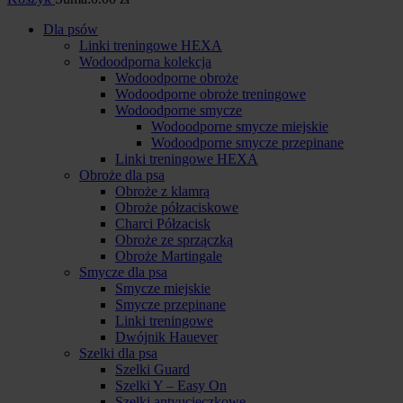
Dla psów
Linki treningowe HEXA
Wodoodporna kolekcja
Wodoodporne obroże
Wodoodporne obroże treningowe
Wodoodporne smycze
Wodoodporne smycze miejskie
Wodoodporne smycze przepinane
Linki treningowe HEXA
Obroże dla psa
Obroże z klamrą
Obroże półzaciskowe
Charci Półzacisk
Obroże ze sprzączką
Obroże Martingale
Smycze dla psa
Smycze miejskie
Smycze przepinane
Linki treningowe
Dwójnik Hauever
Szelki dla psa
Szelki Guard
Szelki Y – Easy On
Szelki antyucieczkowe