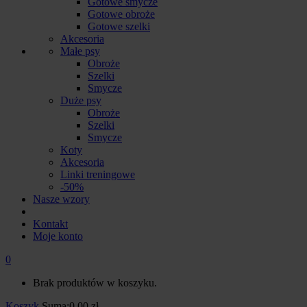
Gotowe smycze
Gotowe obroże
Gotowe szelki
Akcesoria
Małe psy
Obroże
Szelki
Smycze
Duże psy
Obroże
Szelki
Smycze
Koty
Akcesoria
Linki treningowe
-50%
Nasze wzory
Kontakt
Moje konto
0
Brak produktów w koszyku.
Koszyk
Suma:
0.00
zł