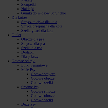
Plakaty
Skarpetki
Naklejki
Gumki do włosów Scrunchie
Dla kotów
Smycz miejska dla kota
Smycz przepinana dla kota
Szelki guard dla kota
Outlet
Obroże dla psa
Smycze dla psa
Szelki dla psa
Dodatki
Dla psiarzy
Gotowe od ręki
Linki treningowe
Małe Psy
Gotowe smycze
Gotowe obroże
Gotowe szelki
Średnie Psy
Gotowe smycze
Gotowe obroże
Gotowe szelki
Duże Psy