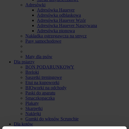
Adresówki
Adresówka Hauever
Adresówka odblaskowa
Adresówka Hauever Wzór
Adresówka Hauever Naszywana
Adresówka pionowa
Nakładka ostrzegawcza na smycz
Pasy samochodowe
Maty dla psów
Dla psiarzy
BON PODARUNKOWY
Breloki
Saszetki treningowe
Etui na kupoworki
BIOworki na odchody
Paski do aparatu
Smaczkopaczka
Plakaty
Skarpetki
Naklejki
Gumki do włosów Scrunchie
Dla kotów