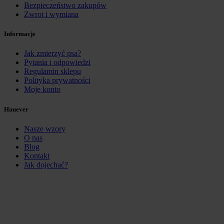
Bezpieczeństwo zakupów
Zwrot i wymiana
Informacje
Jak zmierzyć psa?
Pytania i odpowiedzi
Regulamin sklepu
Polityka prywatności
Moje konto
Hauever
Nasze wzory
O nas
Blog
Kontakt
Jak dojechać?