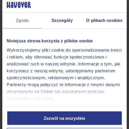
Smycz miejska dla kota
Smycz przepinana dla kota
Szelki guard dla kota
Outlet
Zgoda
Szczegóły
O plikach cookies
Obroże dla psa
Smycze dla psa
Szelki dla psa
Dodatki
Niniejsza strona korzysta z plików cookie
Dla psiarzy
Gotowe od ręki
Wykorzystujemy pliki cookie do spersonalizowania treści
Linki treningowe
i reklam, aby oferować funkcje społecznościowe i
Małe Psy
Gotowe smycze
analizować ruch w naszej witrynie. Informacje o tym, jak
Gotowe obroże
korzystasz z naszej witryny, udostępniamy partnerom
Gotowe szelki
społecznościowym, reklamowym i analitycznym.
Średnie Psy
Gotowe smycze
Partnerzy mogą połączyć te informacje z innymi danymi
Gotowe obroże
otrzymanymi od Ciebie lub uzyskanymi podczas
Gotowe szelki
korzystania z ich usług.
Duże Psy
Gotowe smycze
Gotowe obroże
Gotowe szelki
Zezwól na wszystkie
Akcesoria
Małe psy