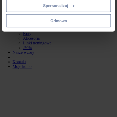
Obroże
Szelki
Spersonalizuj
Smycze
Duże psy
Obroże
Odmowa
Szelki
Smycze
Koty
Akcesoria
Linki treningowe
-50%
Nasze wzory
Kontakt
Moje konto