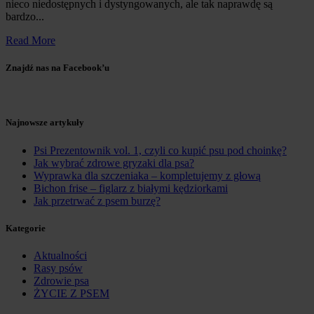
nieco niedostępnych i dystyngowanych, ale tak naprawdę są
bardzo...
Read More
Znajdź nas na Facebook’u
Najnowsze artykuły
Psi Prezentownik vol. 1, czyli co kupić psu pod choinkę?
Jak wybrać zdrowe gryzaki dla psa?
Wyprawka dla szczeniaka – kompletujemy z głową
Bichon frise – figlarz z białymi kędziorkami
Jak przetrwać z psem burzę?
Kategorie
Aktualności
Rasy psów
Zdrowie psa
ŻYCIE Z PSEM