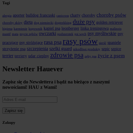
Tagi
choroby psów
aporter
bulldog francuski
charty
choroby
alergia
canicross
duże psy
dieta
golden retriever
choroby skóry
dog niemiecki
dogtrekking
kąpiel psa
leonberger
linka treningowa
higiena
karmienie
kupownik
malinois
owczarki
psy myśliwskie
psy
mastif
mata
mycie zębów
podszerstek
psi węch
rasy psów
rasa psa
pracujące
psy stróżujące
spaniele
sierść
szczepienia
szelki guard
strzyżenie psa
szpic
szpice
szkodliwe produkty
zdrowie psa
życie z psem
terrier
terriery
udar cieplny
zęby psa
Newsletter Hauever
Zapisz się do Newslettera i
bądź na bieżąco z naszymi
nowościami!
HAU z Wami!
Zakupy