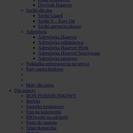
Dwójnik Hauever
Szelki dla psa
Szelki Guard
Szelki Y – Easy On
Szelki antyucieczkowe
Adresówki
Adresówka Hauever
Adresówka odblaskowa
Adresówka Hauever Wzór
Adresówka Hauever Naszywana
Adresówka pionowa
Nakładka ostrzegawcza na smycz
Pasy samochodowe
Maty dla psów
Dla psiarzy
BON PODARUNKOWY
Breloki
Saszetki treningowe
Etui na kupoworki
BIOworki na odchody
Paski do aparatu
Smaczkopaczka