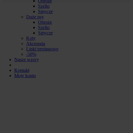
Obroże
Szelki
Smycze
Duże psy
Obroże
Szelki
Smycze
Koty
Akcesoria
Linki treningowe
-50%
Nasze wzory
Kontakt
Moje konto