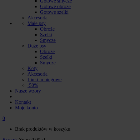
Gotowe smycze
Gotowe obroże
Gotowe szelki
Akcesoria
Małe psy
Obroże
Szelki
Smycze
Duże psy
Obroże
Szelki
Smycze
Koty
Akcesoria
Linki treningowe
-50%
Nasze wzory
Kontakt
Moje konto
0
Brak produktów w koszyku.
Koszyk
Suma:
0.00
zł