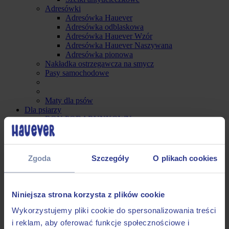
Adresówki
Adresówka Hauever
Adresówka odblaskowa
Adresówka Hauever Wzór
Adresówka Hauever Naszywana
Adresówka pionowa
Nakładka ostrzegawcza na smycz
Pasy samochodowe
Maty dla psów
Dla psiarzy
BON PODARUNKOWY
Breloki
Saszetki treningowe
Etui na kupoworki
BIOworki na odchody
Zgoda
Szczegóły
O plikach cookies
Paski do aparatu
Smaczkopaczka
Plakaty
Skarpetki
Niniejsza strona korzysta z plików cookie
Naklejki
Wykorzystujemy pliki cookie do spersonalizowania treści
Gumki do włosów Scrunchie
Dla kotów
i reklam, aby oferować funkcje społecznościowe i