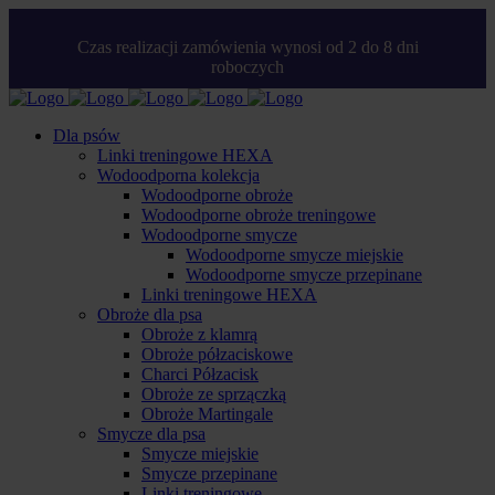
Czas realizacji zamówienia wynosi od 2 do 8 dni
roboczych
Dla psów
Linki treningowe HEXA
Wodoodporna kolekcja
Wodoodporne obroże
Wodoodporne obroże treningowe
Wodoodporne smycze
Wodoodporne smycze miejskie
Wodoodporne smycze przepinane
Linki treningowe HEXA
Obroże dla psa
Obroże z klamrą
Obroże półzaciskowe
Charci Półzacisk
Obroże ze sprzączką
Obroże Martingale
Smycze dla psa
Smycze miejskie
Smycze przepinane
Linki treningowe