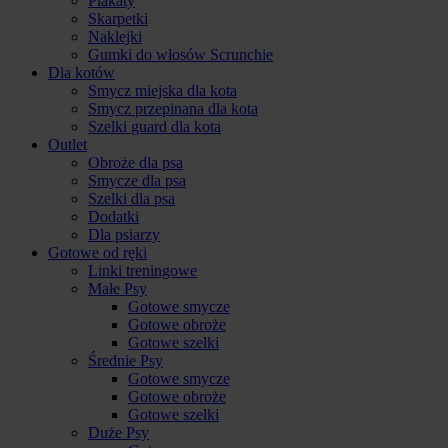
Plakaty
Skarpetki
Naklejki
Gumki do włosów Scrunchie
Dla kotów
Smycz miejska dla kota
Smycz przepinana dla kota
Szelki guard dla kota
Outlet
Obroże dla psa
Smycze dla psa
Szelki dla psa
Dodatki
Dla psiarzy
Gotowe od ręki
Linki treningowe
Małe Psy
Gotowe smycze
Gotowe obroże
Gotowe szelki
Średnie Psy
Gotowe smycze
Gotowe obroże
Gotowe szelki
Duże Psy