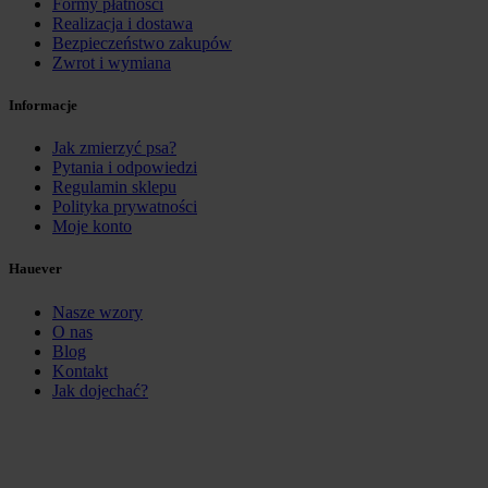
Formy płatności
Realizacja i dostawa
Bezpieczeństwo zakupów
Zwrot i wymiana
Informacje
Jak zmierzyć psa?
Pytania i odpowiedzi
Regulamin sklepu
Polityka prywatności
Moje konto
Hauever
Nasze wzory
O nas
Blog
Kontakt
Jak dojechać?