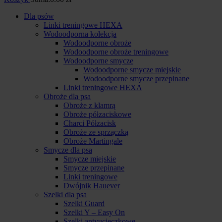
Dla psów
Linki treningowe HEXA
Wodoodporna kolekcja
Wodoodporne obroże
Wodoodporne obroże treningowe
Wodoodporne smycze
Wodoodporne smycze miejskie
Wodoodporne smycze przepinane
Linki treningowe HEXA
Obroże dla psa
Obroże z klamrą
Obroże półzaciskowe
Charci Półzacisk
Obroże ze sprzączką
Obroże Martingale
Smycze dla psa
Smycze miejskie
Smycze przepinane
Linki treningowe
Dwójnik Hauever
Szelki dla psa
Szelki Guard
Szelki Y – Easy On
Szelki antyucieczkowe