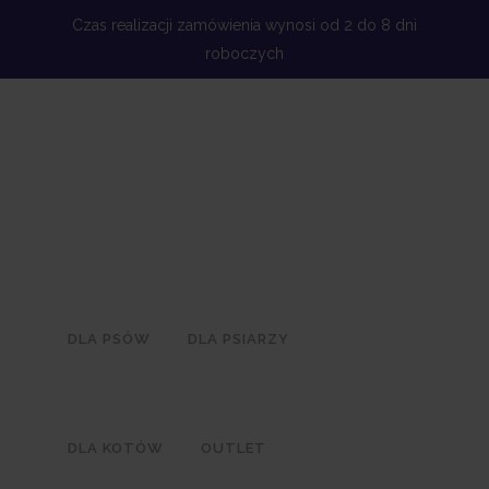
Czas realizacji zamówienia wynosi od 2 do 8 dni
roboczych
DLA PSÓW
DLA PSIARZY
DLA KOTÓW
OUTLET