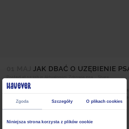
01 MAJ
JAK DBAĆ O UZĘBIENIE PS
Posted at 12:31h
in
Aktualności
,
Zdrowie psa
Share
Kwestia dbałości o higienę jamy ustnej psów od kilku lat jest co
gdyż zaniedbanie właściwej higieny jamy ustnej zwierzęcia m
Zgoda
Szczegóły
O plikach cookies
Przykry oddech, pojawiająca się próchnica i problemy...
Niniejsza strona korzysta z plików cookie
READ MORE