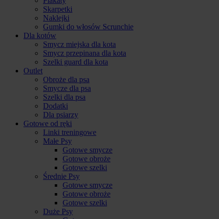
Plakaty
Skarpetki
Naklejki
Gumki do włosów Scrunchie
Dla kotów
Smycz miejska dla kota
Smycz przepinana dla kota
Szelki guard dla kota
Outlet
Obroże dla psa
Smycze dla psa
Szelki dla psa
Dodatki
Dla psiarzy
Gotowe od ręki
Linki treningowe
Małe Psy
Gotowe smycze
Gotowe obroże
Gotowe szelki
Średnie Psy
Gotowe smycze
Gotowe obroże
Gotowe szelki
Duże Psy