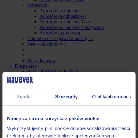
Adresówki
Adresówka Hauever
Adresówka odblaskowa
Adresówka Hauever Wzór
Adresówka Hauever Naszywana
Adresówka pionowa
Nakładka ostrzegawcza na smycz
Pasy samochodowe
Maty dla psów
Dla psiarzy
BON PODARUNKOWY
Breloki
Saszetki treningowe
Etui na kupoworki
BIOworki na odchody
Zgoda
Szczegóły
O plikach cookies
Paski do aparatu
Smaczkopaczka
Plakaty
Skarpetki
Niniejsza strona korzysta z plików cookie
Naklejki
Gumki do włosów Scrunchie
Wykorzystujemy pliki cookie do spersonalizowania treści
Dla kotów
i reklam, aby oferować funkcje społecznościowe i