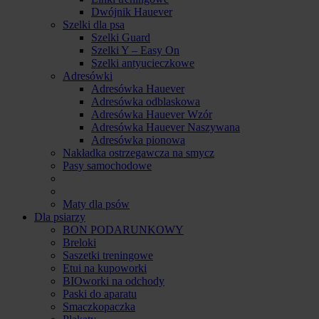
Dwójnik Hauever
Szelki dla psa
Szelki Guard
Szelki Y – Easy On
Szelki antyucieczkowe
Adresówki
Adresówka Hauever
Adresówka odblaskowa
Adresówka Hauever Wzór
Adresówka Hauever Naszywana
Adresówka pionowa
Nakładka ostrzegawcza na smycz
Pasy samochodowe
Maty dla psów
Dla psiarzy
BON PODARUNKOWY
Breloki
Saszetki treningowe
Etui na kupoworki
BIOworki na odchody
Paski do aparatu
Smaczkopaczka