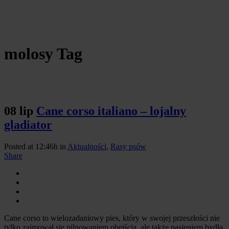
molosy Tag
08 lip
Cane corso italiano – lojalny
gladiator
Posted at 12:46h
in
Aktualności
,
Rasy psów
Share
Cane corso to wielozadaniowy pies, który w swojej przeszłości nie
tylko zajmował się pilnowaniem obejścia, ale także pasieniem bydła