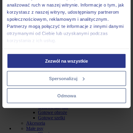
Smycz miejska dla kota
analizować ruch w naszej witrynie. Informacje o tym, jak
Smycz przepinana dla kota
Szelki guard dla kota
korzystasz z naszej witryny, udostępniamy partnerom
Outlet
społecznościowym, reklamowym i analitycznym.
Obroże dla psa
Partnerzy mogą połączyć te informacje z innymi danymi
Smycze dla psa
Szelki dla psa
otrzymanymi od Ciebie lub uzyskanymi podczas
Dodatki
korzystania z ich usług.
Dla psiarzy
Gotowe od ręki
Linki treningowe
Małe Psy
Zezwól na wszystkie
Gotowe smycze
Gotowe obroże
Gotowe szelki
Spersonalizuj
Średnie Psy
Gotowe smycze
Gotowe obroże
Odmowa
Gotowe szelki
Duże Psy
Gotowe smycze
Gotowe obroże
Gotowe szelki
Akcesoria
Małe psy