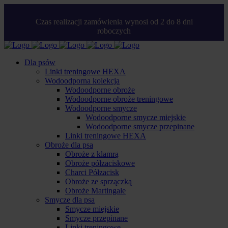
Czas realizacji zamówienia wynosi od 2 do 8 dni
roboczych
Dla psów
Linki treningowe HEXA
Wodoodporna kolekcja
Wodoodporne obroże
Wodoodporne obroże treningowe
Wodoodporne smycze
Wodoodporne smycze miejskie
Wodoodporne smycze przepinane
Linki treningowe HEXA
Obroże dla psa
Obroże z klamrą
Obroże półzaciskowe
Charci Półzacisk
Obroże ze sprzączką
Obroże Martingale
Smycze dla psa
Smycze miejskie
Smycze przepinane
Linki treningowe