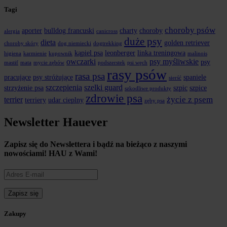
Tagi
choroby psów
aporter
bulldog francuski
charty
choroby
alergia
canicross
duże psy
dieta
golden retriever
choroby skóry
dog niemiecki
dogtrekking
kąpiel psa
leonberger
linka treningowa
higiena
karmienie
kupownik
malinois
owczarki
psy myśliwskie
psy
mastif
mata
mycie zębów
podszerstek
psi węch
rasy psów
rasa psa
pracujące
psy stróżujące
spaniele
sierść
szczepienia
szelki guard
strzyżenie psa
szpic
szpice
szkodliwe produkty
zdrowie psa
życie z psem
terrier
terriery
udar cieplny
zęby psa
Newsletter Hauever
Zapisz się do Newslettera i
bądź na bieżąco z naszymi
nowościami!
HAU z Wami!
Zakupy