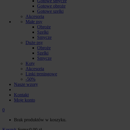
Gotowe smycze
Gotowe obroże
Gotowe szelki
Akcesoria
Małe psy
Obroże
Szelki
Smycze
Duże psy
Obroże
Szelki
Smycze
Koty
Akcesoria
Linki treningowe
-50%
Nasze wzory
Kontakt
Moje konto
0
Brak produktów w koszyku.
Koszyk
Suma:
0.00
zł