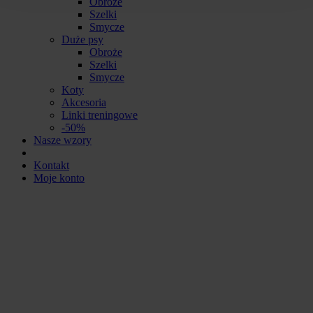
Obroże
Szelki
Smycze
Duże psy
Obroże
Szelki
Smycze
Koty
Akcesoria
Linki treningowe
-50%
Nasze wzory
Kontakt
Moje konto