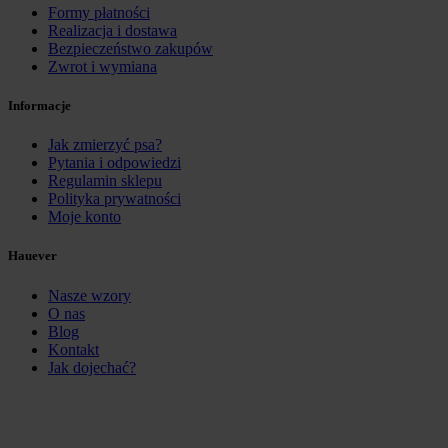
Formy płatności
Realizacja i dostawa
Bezpieczeństwo zakupów
Zwrot i wymiana
Informacje
Jak zmierzyć psa?
Pytania i odpowiedzi
Regulamin sklepu
Polityka prywatności
Moje konto
Hauever
Nasze wzory
O nas
Blog
Kontakt
Jak dojechać?