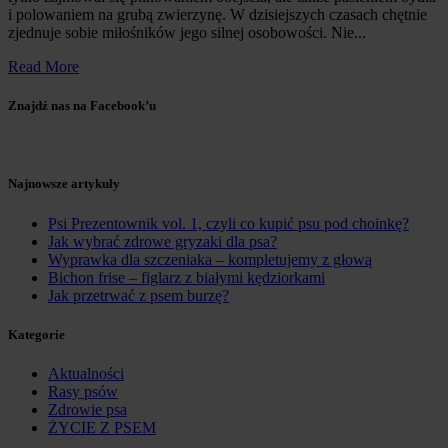
i polowaniem na grubą zwierzynę. W dzisiejszych czasach chętnie
zjednuje sobie miłośników jego silnej osobowości. Nie...
Read More
Znajdź nas na Facebook’u
Najnowsze artykuły
Psi Prezentownik vol. 1, czyli co kupić psu pod choinkę?
Jak wybrać zdrowe gryzaki dla psa?
Wyprawka dla szczeniaka – kompletujemy z głową
Bichon frise – figlarz z białymi kędziorkami
Jak przetrwać z psem burzę?
Kategorie
Aktualności
Rasy psów
Zdrowie psa
ŻYCIE Z PSEM